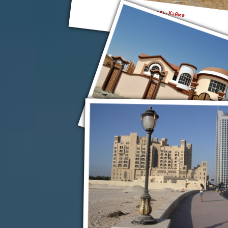
Рас-эль-Хайма
Эль-Фуджейра