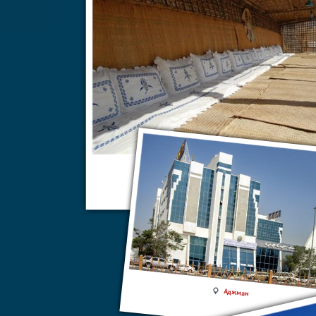
Хатта
Аджман