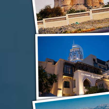
Деревня и Форт Битхна
Дубай