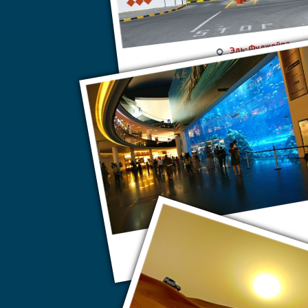
Эль-Фуджейра
Дубай