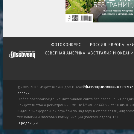
ФОТОКОНКУРС
РОССИЯ
ЕВРОПА
АЗ
СЕВЕРНАЯ АМЕРИКА
АВСТРАЛИЯ И ОКЕАНИ
Мы в социальных сетях:
©2005-2026 Издательский дом Discovery. Все права защищены.
Ска
версии
Любое воспроизведение материалов сайта без разрешения редак
Свидетельство о регистрации СМИ ПИ № ФС 77-66095 от 10 июня 201
Выдано: Федеральной службой по надзору в сфере связи, информ
технологий и массовых коммуникаций (Роскомнадзор). 16+
О редакции