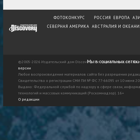
ФОТОКОНКУРС
РОССИЯ
ЕВРОПА
АЗ
СЕВЕРНАЯ АМЕРИКА
АВСТРАЛИЯ И ОКЕАНИ
Мы в социальных сетях:
©2005-2026 Издательский дом Discovery. Все права защищены.
Ска
версии
Любое воспроизведение материалов сайта без разрешения редак
Свидетельство о регистрации СМИ ПИ № ФС 77-66095 от 10 июня 201
Выдано: Федеральной службой по надзору в сфере связи, информ
технологий и массовых коммуникаций (Роскомнадзор). 16+
О редакции