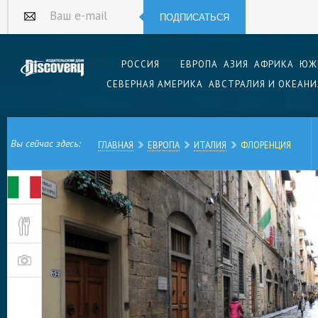
ПОДПИСАТЬСЯ
Ваш e-mail
РОССИЯ
ЕВРОПА
АЗИЯ
АФРИКА
ЮЖ
СЕВЕРНАЯ АМЕРИКА
АВСТРАЛИЯ И ОКЕАНИ
Вы сейчас здесь:
ГЛАВНАЯ
ЕВРОПА
ИТАЛИЯ
ФЛОРЕНЦИЯ
Красивых городов на этой планете немало, н
среди всех особенной, как будто неземной кр
верится, что ее архитектура — дело рук челов
невероятно прекрасно в этом городе все, куда
Это, в общем-то, немудрено: именно во Флоре
экспертов, начался Ренессанс (город называют
Возрождения»), собственно, как в области зак