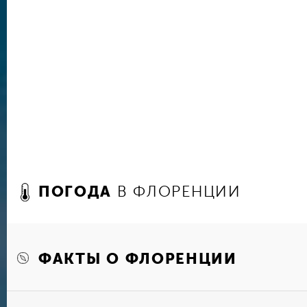
площадь Микеланджело со смотровой площадк
пройтись по мосту «Понте-Веккьо» с тайным п
для семейства Медичи — Коридором Вазари. Д
музеев здесь столько, что и не перечислить: 
стоит осмотреть Палаццо Строцци, Палаццо Б
Медичи-Рикарди, Музей Флорентийской мозаики
церковь Санто-Спирито, базилику Санта-Кроче 
ПОГОДА
В ФЛОРЕНЦИИ
ФАКТЫ О ФЛОРЕНЦИИ