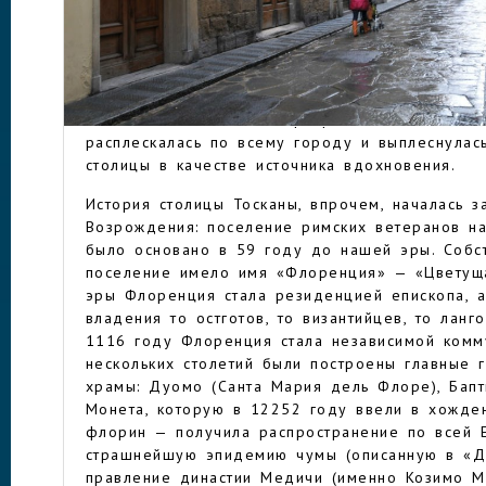
анналах мировых шедевров литературы и искус
Леонардо да Винчи, Петрарка, Джованни Бока
Донателло — все они отсюда. Именно местные
законы перспективы, которую до тех пор нев
ФЛОРЕНЦИЯ
картинах), так и в сфере архитектуры — архит
созданная гениальными флорентийскими зодчим
расплескалась по всему городу и выплеснулас
столицы в качестве источника вдохновения.
История столицы Тосканы, впрочем, началась 
Возрождения: поселение римских ветеранов н
было основано в 59 году до нашей эры. Собст
поселение имело имя «Флоренция» — «Цветуща
эры Флоренция стала резиденцией епископа, 
владения то остготов, то византийцев, то ланг
1116 году Флоренция стала независимой комм
нескольких столетий были построены главные 
храмы: Дуомо (Санта Мария дель Флоре), Бапт
Монета, которую в 12252 году ввели в хожд
флорин — получила распространение по всей 
страшнейшую эпидемию чумы (описанную в «Д
правление династии Медичи (именно Козимо М