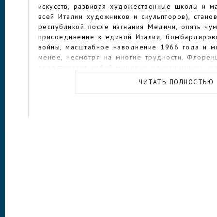
искусств, развивая художественные школы и м
всей Италии художников и скульпторов), стан
республикой после изгнания Медичи, опять чум
присоединение к единой Италии, бомбардиров
войны, масштабное наводнение 1966 года и м
менее, несмотря на многие трудности, Флоре
представляет собой мировую сокровищницу ш
искусства (не в последнюю очередь благодар
ЧИТАТЬ ПОЛНОСТЬЮ
людей, спасавших дома, рукописи, картины), а
динамичный город, одну из модных мировых с
и экономический центр страны.
Во Флоренции можно закупиться всем самым в
брендовой одеждой, лучшими сырами и вином.
ресторанах стоит флорентийский стейк (осторо
килограмм), мороженое и, конечно же, опять ж
Что касается достопримечательностей, то их ту
Флоренция — считай, музей. Начать осмотр му
зала» — площади Синьорини, Палаццо-Веккьо, 
легендарная галерея Уффици, копии статуй Дав
На южном берегу реки Арно находятся дворец