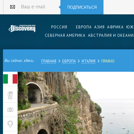
ПОДПИСАТЬСЯ
Ваш e-mail
РОССИЯ
ЕВРОПА
АЗИЯ
АФРИКА
ЮЖ
СЕВЕРНАЯ АМЕРИКА
АВСТРАЛИЯ И ОКЕАНИ
Вы сейчас здесь:
ГЛАВНАЯ
ЕВРОПА
ИТАЛИЯ
ПРАЯНО
Живописная итальянская коммуна Праяно може
своими видами. Здесь много красивых зданий, 
также необычные затерянные в горах галечные
Праяно – ближайшее крупное поселение к зн
гроту.
Праяно является частью побережья Амальфи, 
было внесено в список объектов Всемирного 