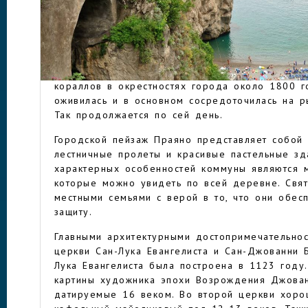
Название происходит от слова praia, что озна
течение 10-11 веков коммуна Праяно была л
герцогства Амальфи. В анжуйский период для
ПРАЯНО
построена укрепленная башня. Затем в городе
промышленность, однако она исчезла в течени
кораллов в окрестностях города около 1800 
оживилась и в основном сосредоточилась на р
Так продолжается по сей день.
Городской пейзаж Праяно представляет собой 
лестничные пролеты и красивые пастельные зд
характерных особенностей коммуны являются м
которые можно увидеть по всей деревне. Свя
местными семьями с верой в то, что они обес
защиту.
Главными архитектурными достопримечательнос
церкви Сан-Лука Евангелиста и Сан-Джованни Б
Лука Евангелиста была построена в 1123 году
картины художника эпохи Возрождения Джова
датируемые 16 веком. Во второй церкви хоро