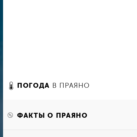
раскол скалистого берега. Над ним возвышает
эстакада Амальфийской трассы. Солнце здесь 
каждый день. Еще один пляж – Гавителла. Его
открытый пляж и скалы здесь не мешают загор
можно увидеть острова Ла Галли и остров Капр
которых можно добраться только по воде.
ПОГОДА
В ПРАЯНО
ФАКТЫ О ПРАЯНО