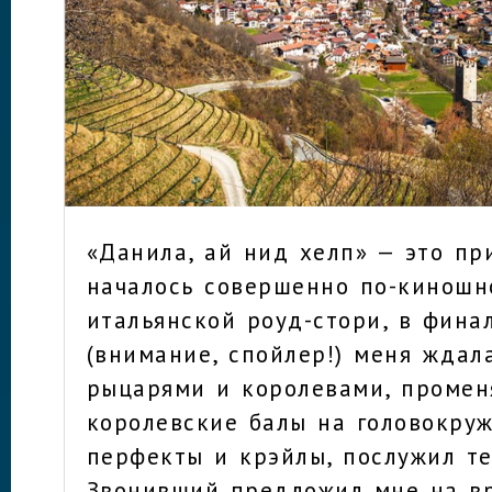
«Данила, ай нид хелп» — это п
началось совершенно по-киношн
итальянской роуд-стори, в фина
(внимание, спойлер!) меня ждал
рыцарями и королевами, проме
королевские балы на головокру
перфекты и крэйлы, послужил т
Звонивший предложил мне на в