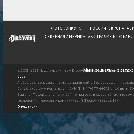
ФОТОКОНКУРС
РОССИЯ
ЕВРОПА
АЗ
СЕВЕРНАЯ АМЕРИКА
АВСТРАЛИЯ И ОКЕАНИ
Мы в социальных сетях:
©2005-2026 Издательский дом Discovery. Все права защищены.
Ска
версии
Любое воспроизведение материалов сайта без разрешения редак
Свидетельство о регистрации СМИ ПИ № ФС 77-66095 от 10 июня 201
Выдано: Федеральной службой по надзору в сфере связи, информ
технологий и массовых коммуникаций (Роскомнадзор). 16+
О редакции