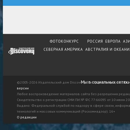
ФОТОКОНКУРС
РОССИЯ
ЕВРОПА
АЗ
СЕВЕРНАЯ АМЕРИКА
АВСТРАЛИЯ И ОКЕАНИ
Мы в социальных сетях:
©2005-2026 Издательский дом Discovery. Все права защищены.
Ска
версии
Любое воспроизведение материалов сайта без разрешения редак
Свидетельство о регистрации СМИ ПИ № ФС 77-66095 от 10 июня 201
Выдано: Федеральной службой по надзору в сфере связи, информ
технологий и массовых коммуникаций (Роскомнадзор). 16+
О редакции