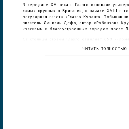
В середине XV века в Глазго основали универ
самых крупных в Британии, в начале XVIII в г
регулярная газета «Глазго Курант». Побывавш
писатель Даниэль Дефо, автор «Робинзона Кру
красивым и благоустроенным городом после Л
От столицы страны Глазго отделяет 650 киломе
поезде путь занимает 8-9 часов, на арендно
ЧИТАТЬ ПОЛНОСТЬЮ
за 6-7 часов. Большая часть зарубежных турис
Лондона, но многие летят прямиком в шотлан
западного побережья.
Международный аэропорт Глазго принимает ре
мира, в основном из Европы, Северной Америк
гавань расположена в двадцати минутах езды 
доехать на маршрутном автобусе-шаттле получи
— за 15-20 минут. Удобно также добираться и
Прествик, куда летают авиакомпании-лоукостер
Эдинбурга, столицы Шотландии – в этом случа
два часа. Из Москвы самый быстрый вариант 
часов.