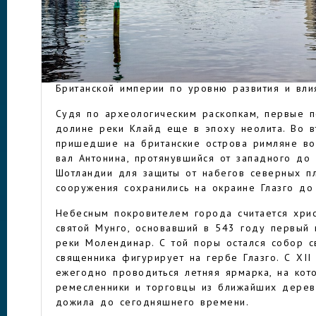
своеобразная: сочетание серых скал, зеленых
создает неповторимый пейзаж.
Со временем превратился в религиозный и обр
ГЛАЗГО
промышленный центр Шотландии, особенно в с
годы Средневековья город являлся вторым по
Британской империи по уровню развития и вли
Судя по археологическим раскопкам, первые п
долине реки Клайд еще в эпоху неолита. Во в
пришедшие на британские острова римляне во
вал Антонина, протянувшийся от западного до
Шотландии для защиты от набегов северных пл
сооружения сохранились на окраине Глазго до
Небесным покровителем города считается хрис
святой Мунго, основавший в 543 году первый 
реки Молендинар. С той поры остался собор с
священника фигурирует на гербе Глазго. С XII
ежегодно проводиться летняя ярмарка, на кот
ремесленники и торговцы из ближайших дереве
дожила до сегодняшнего времени.