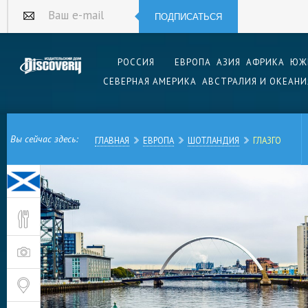
ПОДПИСАТЬСЯ
Ваш e-mail
РОССИЯ
ЕВРОПА
АЗИЯ
АФРИКА
ЮЖ
СЕВЕРНАЯ АМЕРИКА
АВСТРАЛИЯ И ОКЕАНИ
Вы сейчас здесь:
ГЛАВНАЯ
ЕВРОПА
ШОТЛАНДИЯ
ГЛАЗГО
Глазго – самый большой по величине и числу 
Шотландии. Находится на северо-восточном по
на берегах реки Клайд. Это — один из старей
культурный и образовательный центр региона,
всего мира.
Глазго был основан кельтами в середине VI в
означает «зеленая лощина». Местность в этих 