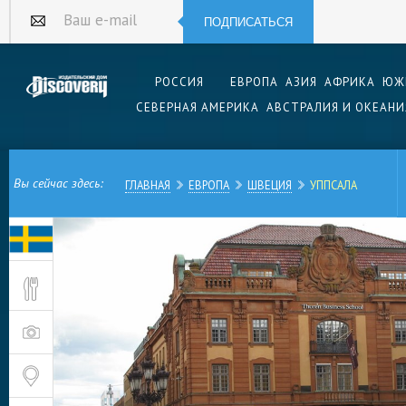
ПОДПИСАТЬСЯ
Ваш e-mail
РОССИЯ
ЕВРОПА
АЗИЯ
АФРИКА
ЮЖ
СЕВЕРНАЯ АМЕРИКА
АВСТРАЛИЯ И ОКЕАНИ
Вы сейчас здесь:
ГЛАВНАЯ
ЕВРОПА
ШВЕЦИЯ
УППСАЛА
Шведский городок Уппсала, расположенный неп
знаменит Кафедральным собором и университе
заведение высшего образования Скандинавии
1477 году. Также, начиная с XII столетия, зде
архиепископа лютеранской церкви.
Город долгое время являлся резиденцией зна
конунгов Швеции и Норвегии Инглингов. Друг