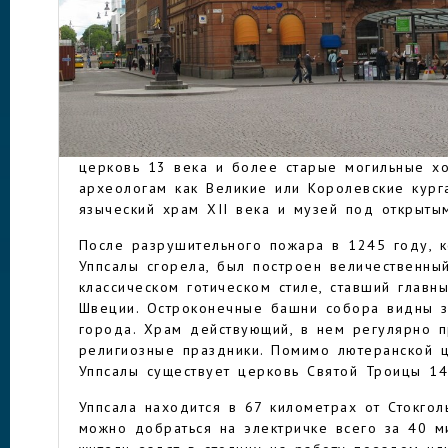
истории города стала кровопролитная битва 
армией и войсками короля Дании и Норвегии 
Ольденбурга. Одно время Уппсала была столиц
которое в Средние века входили также Норве
УППСАЛА
Историческим центром города является северн
стали появляться первые жилые постройки мес
рыбаков. От самых древних времен остались 
церковь 13 века и более старые могильные хо
археологам как Великие или Королевские кург
языческий храм XII века и музей под открыт
После разрушительного пожара в 1245 году, к
Уппсалы сгорела, был построен величественн
классическом готическом стиле, ставший глав
Швеции. Остроконечные башни собора видны з
города. Храм действующий, в нем регулярно 
религиозные праздники. Помимо лютеранской ц
Уппсалы существует церковь Святой Троицы
Уппсала находится в 67 километрах от Стокгол
можно добраться на электричке всего за 40 м