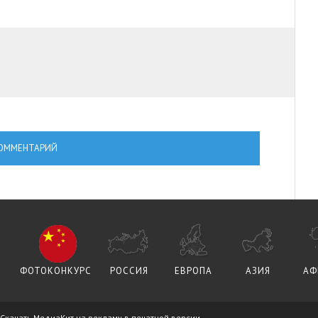
ОММЕНТАРИЙ
ФОТОКОНКУРС
РОССИЯ
ЕВРОПА
АЗИЯ
АФ
Скачать МедиаКит на рекламу в печатной версии