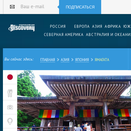
ПОДПИСАТЬСЯ
Ваш e-mail
РОССИЯ
ЕВРОПА
АЗИЯ
АФРИКА
ЮЖ
СЕВЕРНАЯ АМЕРИКА
АВСТРАЛИЯ И ОКЕАНИ
Вы сейчас здесь:
ГЛАВНАЯ
АЗИЯ
ЯПОНИЯ
ЯМАГАТА
Ямагата — особый город Японии (термин, озн
чем 200000 жителей) и столица одноименной 
отличаются префектура и город Ямагата от др
Например, Ямагата считается центром выращив
вишни. А еще Ямагата славится тем, что греч
имеет здесь особый вкус, чудо как хороша, и
в Японии показатель по количеству съеденной