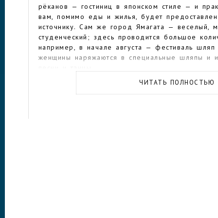
рёканов — гостиниц в японском стиле — и пра
вам, помимо еды и жилья, будет предоставлен
источнику. Сам же город Ямагата — веселый, 
студенческий; здесь проводится большое коли
например, в начале августа — фестиваль шляп 
женщины наряжаются в специальные шляпы и 
песни и танцы.
ЧИТАТЬ ПОЛНОСТЬЮ
Из городских достопримечательностей стоит о
Риссяку, построенный к конце IX века: помимо
обзорной площадки открывается невероятной 
здание префектуры — удивительной красоты з
стиле, построенное в 1911 году — с лепниной
потолках. В Художественном музее Ямагаты мо
и работы европейских мастеров — Марка Шага
Пикассо, Огюста Ренуара и других. В Городск
деревом здании — когда-то находилась главна
сейчас старинные медицинские инструменты и 
украшают экспозицию музея. Обратите внимани
изображающую роды!