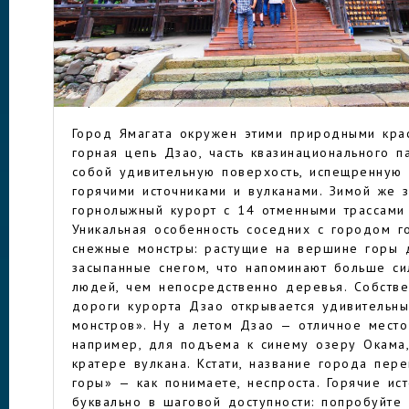
год. Еще здесь по всей префектуре рассыпаны
серьезно, практически в каждом городе и селе
целом их более сотни), древние храмы и свят
удивительной красоты горы, река Могами и мн
ЯМАГАТА
соответственно, возможность покататься на лыж
параглайдингом.
Город Ямагата окружен этими природными кра
горная цепь Дзао, часть квазинационального п
собой удивительную поверхость, испещренную 
горячими источниками и вулканами. Зимой же 
горнолыжный курорт с 14 отменными трассами 
Уникальная особенность соседних с городом г
снежные монстры: растущие на вершине горы д
засыпанные снегом, что напоминают больше с
людей, чем непосредственно деревья. Собствен
дороги курорта Дзао открывается удивительн
монстров». Ну а летом Дзао — отличное мест
например, для подъема к синему озеру Окама,
кратере вулкана. Кстати, название города пер
горы» — как понимаете, неспроста. Горячие ис
буквально в шаговой доступности: попробуйте 