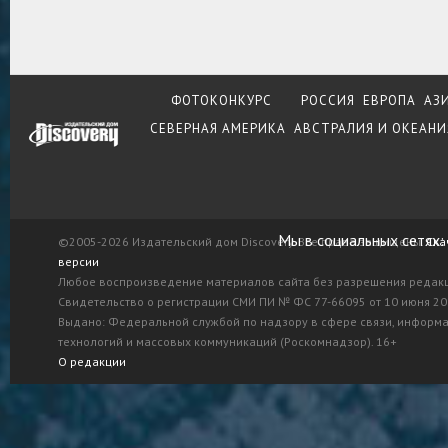
ФОТОКОНКУРС
РОССИЯ
ЕВРОПА
АЗ
СЕВЕРНАЯ АМЕРИКА
АВСТРАЛИЯ И ОКЕАНИ
Мы в социальных сетях:
©2005-2026 Издательский дом Discovery. Все права защищены.
Ска
версии
Любое воспроизведение материалов сайта без разрешения редак
Свидетельство о регистрации СМИ ПИ № ФС 77-66095 от 10 июня 201
Выдано: Федеральной службой по надзору в сфере связи, информ
технологий и массовых коммуникаций (Роскомнадзор). 16+
О редакции