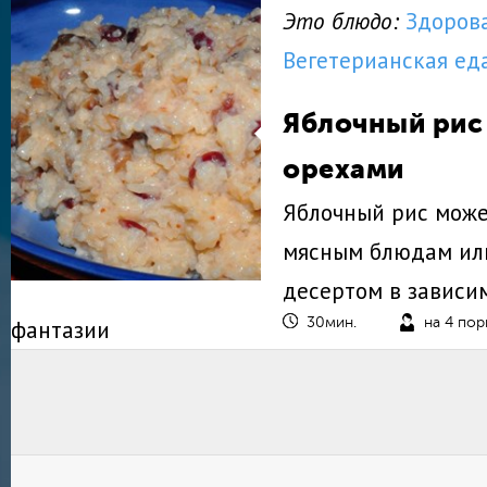
Это блюдо:
Здоров
Вегетерианская ед
Яблочный рис
орехами
Яблочный рис може
мясным блюдам ил
десертом в зависи
фантазии
30мин.
на 4 по