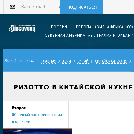
ПОДПИСАТЬСЯ
Ваш e-mail
РОССИЯ
ЕВРОПА
АЗИЯ
АФРИКА
ЮЖ
СЕВЕРНАЯ АМЕРИКА
АВСТРАЛИЯ И ОКЕАНИ
Вы сейчас здесь:
ГЛАВНАЯ
АЗИЯ
КИТАЙ
КИТАЙСКАЯ КУХНЯ
РИЗОТТО В КИТАЙСКОЙ КУХНЕ
Второе
Яблочный рис с финникамии
и орехами