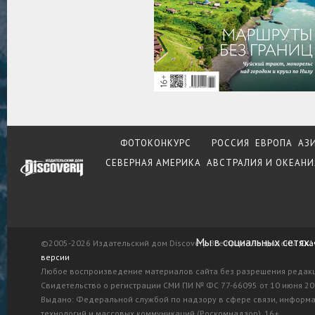
ФОТОКОНКУРС
РОССИЯ
ЕВРОПА
АЗ
СЕВЕРНАЯ АМЕРИКА
АВСТРАЛИЯ И ОКЕАНИ
Мы в социальных сетях:
©2005-2026 Издательский дом Discovery. Все права защищены.
Ска
версии
Любое воспроизведение материалов сайта без разрешения редак
Свидетельство о регистрации СМИ ПИ № ФС 77-66095 от 10 июня 201
Выдано: Федеральной службой по надзору в сфере связи, информ
технологий и массовых коммуникаций (Роскомнадзор). 16+