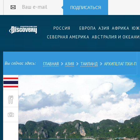
ПОДПИСАТЬСЯ
Ваш e-mail
РОССИЯ
ЕВРОПА
АЗИЯ
АФРИКА
ЮЖ
СЕВЕРНАЯ АМЕРИКА
АВСТРАЛИЯ И ОКЕАНИ
Вы сейчас здесь:
ГЛАВНАЯ
АЗИЯ
ТАИЛАНД
АРХИПЕЛАГ ПХИ-ПХ
Таиланд — это страна, в которой много интере
предоставляющих возможность отдохнуть всяч
способами — в зависимости от склонностей и н
Пхи-Пхи — еще одно место, которое многие т
его определенных особенностей.
Вообще архипелаг Пхи-Пхи включает в себя ше
из которых считаются Пхи-Пхи-Дон и Пхи-Пхи-