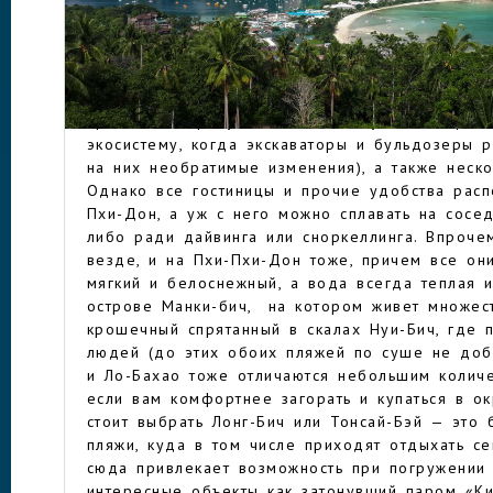
небольших островка. Единственный населенный
это Пхи-Пхи-Дон, хотя на Пхи-Пхи-Ле также им
инфраструктура, поскольку на этом острове ес
приобретший значительную популярность посл
АРХИПЕЛАГ ПХИ-П
с Леонардо Ди Каприо в главной роли (съемки 
принесли острову не только славу, но и отриц
экосистему, когда экскаваторы и бульдозеры 
на них необратимые изменения), а также неско
Однако все гостиницы и прочие удобства рас
Пхи-Дон, а уж с него можно сплавать на сосе
либо ради дайвинга или сноркеллинга. Впрочем
везде, и на Пхи-Пхи-Дон тоже, причем все он
мягкий и белоснежный, а вода всегда теплая и
острове Манки-бич, на котором живет множест
крошечный спрятанный в скалах Нуи-Бич, где 
людей (до этих обоих пляжей по суше не добр
и Ло-Бахао тоже отличаются небольшим количе
если вам комфортнее загорать и купаться в о
стоит выбрать Лонг-Бич или Тонсай-Бэй — это
пляжи, куда в том числе приходят отдыхать с
сюда привлекает возможность при погружении 
интересные объекты как затонувший паром «Ки