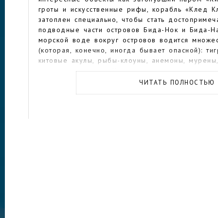
гроты и искусственные рифы, корабль «Клед К
затоплен специально, чтобы стать достопримеч
подводные части островов Бида-Нок и Бида-На
морской воде вокруг островов водится множес
(которая, конечно, иногда бывает опасной): т
китовые акулы, рыбы-клоуны, анемоны, мурены, 
морские черепахи. Кроме того, морские жител
еще и как возможность заняться глубоководно
ЧИТАТЬ ПОЛНОСТЬЮ
«сухопутным» достопримечательностям архипе
отнести пещеру викингов на Пхи-Пхи-Лей, в к
собирают ласточкины гнезда, позже отправляю
баснословных денег суп: в ней имеются интер
рисунки, а также смотровые площадки, что нах
Пхи-Пхи-Дон, и непростая дорога до них, про
местности: сначала спорт, потом — незабываем
Адаманское море.