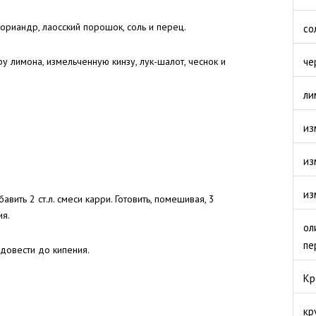
ориандр, лаосский порошок, соль и перец.
со
 лимона, измельченную кинзу, лук-шалот, чеснок и
че
ли
из
из
из
ить 2 ст.л. смеси карри. Готовить, помешивая, 3
ия.
ол
пе
довести до кипения.
Кр
кр