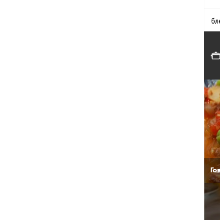
бл
Го