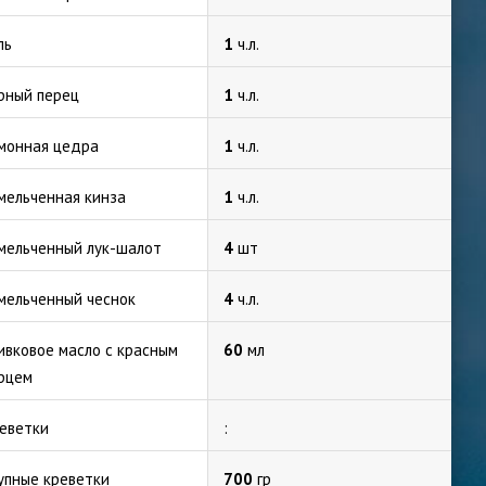
ль
1
ч.л.
рный перец
1
ч.л.
монная цедра
1
ч.л.
мельченная кинза
1
ч.л.
мельченный лук-шалот
4
шт
мельченный чеснок
4
ч.л.
ивковое масло с красным
60
мл
рцем
еветки
:
упные креветки
700
гр