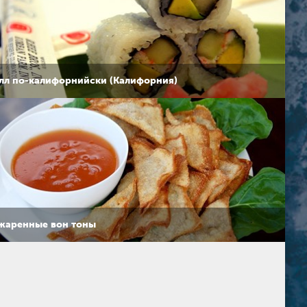
лл по-калифорнийски (Калифорния)
жаренные вон тоны