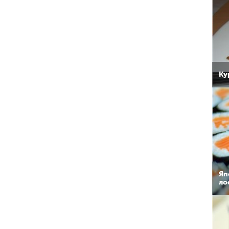
Ку
Яп
ло