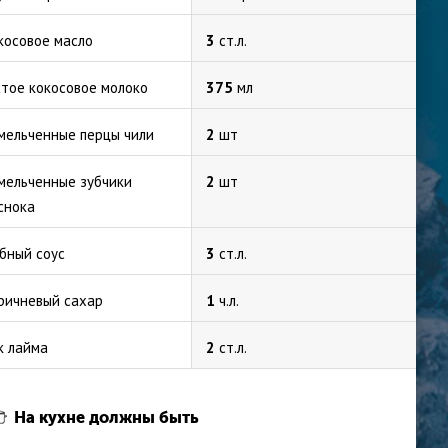
косовое масло
3
ст.л.
стое кокосовое молоко
375
мл
мельченные перцы чили
2
шт
мельченные зубчики
2
шт
снока
бный соус
3
ст.л.
ричневый сахар
1
ч.л.
к лайма
2
ст.л.
На кухне должны быть