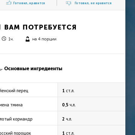
Готовил, нравится
Готовил, не нравится
ВАМ ПОТРЕБУЕТСЯ
1ч.
на 4 порции
Основные ингредиенты
йенский перец
1
ст.л.
мена тмина
0
,
5
ч.л.
лотый кориандр
2
ч.л.
осский порошок
1
ст.л.