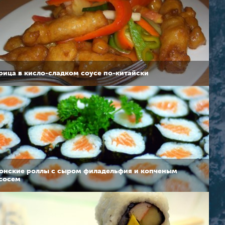
рица в кисло-сладком соусе по-китайски
онские роллы с сыром филадельфия и копченым
сосем