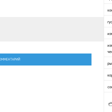
ко
гу
из
из
че
ОММЕНТАРИЙ
ры
ко
со