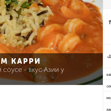
ОМ КАРРИ
 соусе - вкус Азии у
ка
се
мо
ла