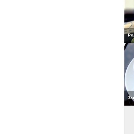
Ро
За