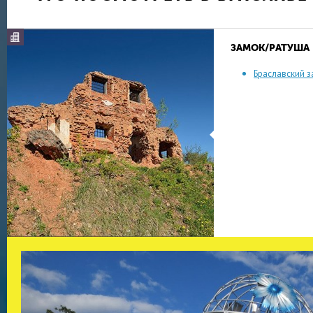
ЗАМОК/РАТУША
Браславский з