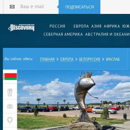
ПОДПИСАТЬСЯ
Ваш e-mail
РОССИЯ
ЕВРОПА
АЗИЯ
АФРИКА
ЮЖ
СЕВЕРНАЯ АМЕРИКА
АВСТРАЛИЯ И ОКЕАНИ
Вы сейчас здесь:
ГЛАВНАЯ
ЕВРОПА
БЕЛОРУССИЯ
БРАСЛАВ
Небольшой белорусский город Браслав в Вите
страны, у самой границы с Латвией знаменит с
историей и развалинами великолепного замка.
расположена природная жемчужина – национал
озера».
Историки полагают, то будущий город возник в
месте древнего поселения латгалов и кривич