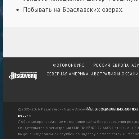
Побывать на Браславских озерах.
ФОТОКОНКУРС
РОССИЯ
ЕВРОПА
АЗ
СЕВЕРНАЯ АМЕРИКА
АВСТРАЛИЯ И ОКЕАНИ
Мы в социальных сетях:
©2005-2026 Издательский дом Discovery. Все права защищены.
Ска
версии
Любое воспроизведение материалов сайта без разрешения редак
Свидетельство о регистрации СМИ ПИ № ФС 77-66095 от 10 июня 201
Выдано: Федеральной службой по надзору в сфере связи, информ