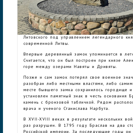
Дривяты, хотя впервые в летописях он упомин
столетии. В соседней Латвии протекает река Б
означает «брод».
БРАСЛАВ
Браславская крепость, ставшая ядром нового 
на Замковой горе. Браслав почти сразу стал ч
Литовского под управлением легендарного кня
современной Литвы.
Впервые деревянный замок упоминается в лет
Считается, что он был построен при князе Ал
горе между озерами Навяты и Дривяты.
Позже и сам замок потерял свое военное знач
разобран либо местными властями, либо самим
месте бывшего замка сохранилось городище и
установлен памятный знак в честь основания Б
камень с бронзовой табличкой. Рядом располо
врача и ученого Станислава Нарбута.
В XVII-XVIII веках в результате нескольких в
раз разрушен. В 1795 году Браслав на два ст
Российской империи. За последующие годы он