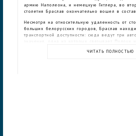
армию Наполеона, и немецкую Гитлера, во вт
столетия Браслав окончательно вошел в соста
Несмотря на относительную удаленность от ст
больших белорусских городов, Браслав наход
транспортной доступности: сюда ведут три авт
значения, одна из которых связывает Полоцк и
Железнодорожного сообщения с городом нет.
ЧИТАТЬ ПОЛНОСТЬЮ
комфортный способ добраться до Браслава из
авиарейсом до Минска и далее на междугоро
арендованном автомобиле. Ехать наземным тра
автобусе/машине придется немного дольше на 2
своей машине приехать из европейской части 
даже быстрее, чем самолетом – дороги в Бела
и транспорта на них не так уж много.
Но даже если оказаться в Браславе проездом,
на несколько часов или даже пару дней. В г
окрестностях сохранилось довольно много за
исторических достопримечательностей, старин
красот.