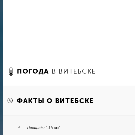
Победы с Мемориальным комплексом в честь в
построенном в 1974 году (комплекс включает
мемориала, два фонтана, десять пилонов и мо
Ледовый дворец спорта, а также вышеупомяну
комплекс Марка Шагала.
ПОГОДА
В ВИТЕБСКЕ
ФАКТЫ О ВИТЕБСКЕ
2
Площадь:
135 км