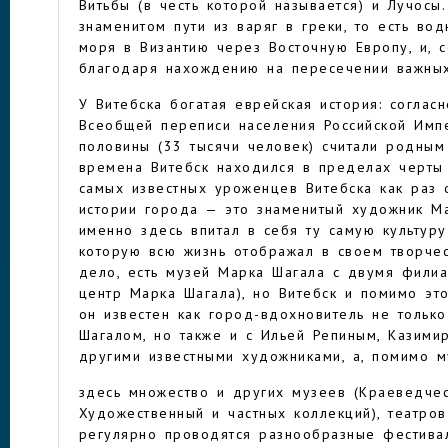
Витьбы (в честь которой называется) и Лучосы
знаменитом пути из варяг в греки, то есть вод
моря в Византию через Восточную Европу, и, с
благодаря нахождению на пересечении важных
У Витебска богатая еврейская история: согла
Всеобщей переписи населения Российской Имп
половины (33 тысячи человек) считали родны
времена Витебск находился в пределах черты
самых известных уроженцев Витебска как раз 
истории города — это знаменитый художник М
именно здесь впитал в себя ту самую культуру
которую всю жизнь отображал в своем творчес
дело, есть музей Марка Шагала с двумя филиа
центр Марка Шагала), но Витебск и помимо это
он известен как город-вдохновитель не тольк
Шагалом, но также и с Ильей Репиным, Казим
другими известными художниками, а, помимо м
здесь множество и других музеев (Краеведчес
Художественный и частных коллекций), театров
регулярно проводятся разнообразные фестива