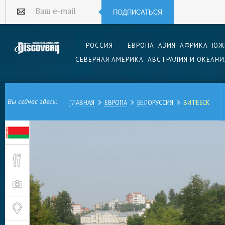
ПОДПИСАТЬСЯ
Ваш e-mail
РОССИЯ
ЕВРОПА
АЗИЯ
АФРИКА
ЮЖ
СЕВЕРНАЯ АМЕРИКА
АВСТРАЛИЯ И ОКЕАНИ
Вы сейчас здесь:
ГЛАВНАЯ
ЕВРОПА
БЕЛОРУССИЯ
ВИТЕБСК