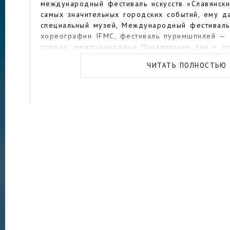
международный фестиваль искусств «Славянск
самых значительных городских событий, ему 
специальный музей, Международный фестивал
хореографии IFMC, фестиваль пуримшпилей — 
города, международные Шагаловские дни и др
В центре города можно увидеть достопримечат
ЧИТАТЬ ПОЛНОСТЬЮ
сохранившиеся с прошлых веков, так и относи
барочное здание городской ратуши, построенн
губернаторский дворец в стиле классицизма, 
года, здание первой электростанции (сейчас в
литературный музей), Здание бывшего женског
Здание бывшего поземельно-крестьянского бан
которого соединены ар-нуво и неорусский сти
старинных церквей: Благовещенская церковь (
века, восстановлена в 1998 году), костел Свя
неороманском стиле и стиле неоготики, Троиц
XIV-XV веков и другие. Если прогуляться по у
увидеть цельный ансамбль в стиле сталинский 
современных памятников архитектуры обращае
концертная площадка Летний Амфитеатр, где к
фестиваль «Славянский базар», самая большая