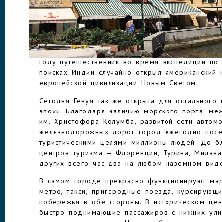
землях существовало греческое поселение ант
Средневековье Генуэзская республика была о
влиятельных в Европе.
ГЕНУЯ
Но самую большую славу Генуе принес уроже
Колумб, испанский мореплаватель итальянског
году путешественник во время экспедиции по 
поисках Индии случайно открыл американский 
европейской цивилизации Новым Светом.
Сегодня Генуя так же открыта для остального
эпохи. Благодаря наличию морского порта, м
им. Христофора Колумба, развитой сети автом
железнодорожных дорог город ежегодно пос
туристическими целями миллионы людей. До б
центров туризма — Флоренции, Турина, Милана
других всего час-два на любом наземном виде
В самом городе прекрасно функционируют ма
метро, такси, пригородные поезда, курсирующ
побережья в обе стороны. В историческом цен
быстро поднимающие пассажиров с нижних ули