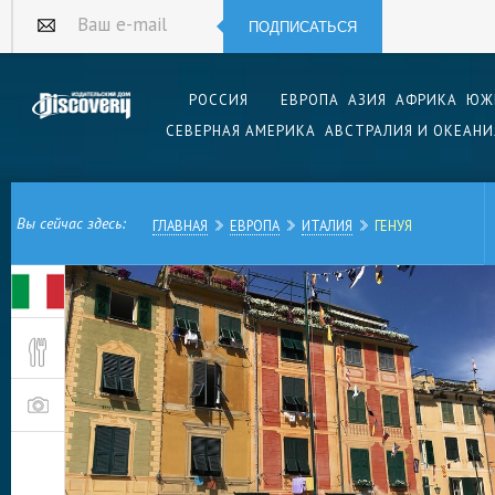
ПОДПИСАТЬСЯ
Ваш e-mail
РОССИЯ
ЕВРОПА
АЗИЯ
АФРИКА
ЮЖ
СЕВЕРНАЯ АМЕРИКА
АВСТРАЛИЯ И ОКЕАНИ
Вы сейчас здесь:
ГЛАВНАЯ
ЕВРОПА
ИТАЛИЯ
ГЕНУЯ
Итальянский город Генуя — столица области Ли
северо-западе страны, на побережье Средизе
самых красивых и старых городов Италии. А т
песто, великого мореплавателя Христофора Ко
скрипача Николо Паганини.
Благодаря крупнейшему в стране порту Генуя
традиции, берущие начало в X веке. В более 