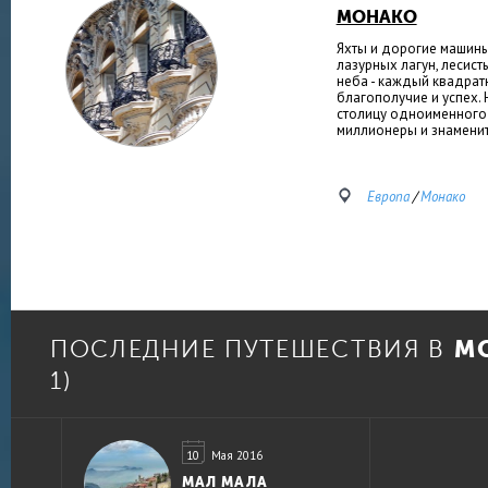
МОНАКО
Яхты и дорогие машины
лазурных лагун, лесист
неба - каждый квадрат
благополучие и успех.
столицу одноименного 
миллионеры и знаменито
Европа
/
Монако
М
ПОСЛЕДНИЕ ПУТЕШЕСТВИЯ В
1)
10
Мая 2016
МАЛ МАЛА