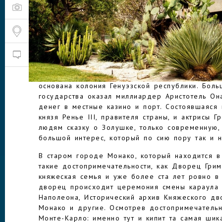
Здесь не бывает ни слишком жарко, ни слишко
температура колеблется на уровне +25°, а зим
около +10°. До всех точек крохотного княжест
автобусе, поезде или такси, а между разными
можно подниматься и спускаться на специальны
МОНАКО
Несмотря на малые размеры княжества, которо
один город, история его довольно давняя: в 
основана колония Генуэзской республики. Бол
государства оказал миллиардер Аристотель Он
денег в местные казино и порт. Состоявшаяся
князя Ренье III, правителя страны, и актрисы 
людям сказку о Золушке, только современную,
большой интерес, который по сию пору так и н
В старом городе Монако, который находится в 
такие достопримечательности, как Дворец Грим
княжеская семья и уже более ста лет ровно в
дворец происходит церемония смены караула 
Наполеона, Исторический архив Княжеского дв
Монако и другие. Осмотрев достопримечательн
Монте-Карло: именно тут и кипит та самая шик