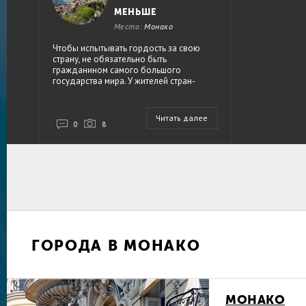
МЕНЬШЕ
Место:
Монако
Чтобы испытывать гордость за свою
страну, не обязательно быть
гражданином самого большого
государства мира. У жителей стран-
карликов не меньше поводов
гордиться своей родиной. Любая из
крошечных стран в чем-то самая-
Читать далее
самая — не важно, идет ли речь об
0
8
островных державах, столпившихся
в Карибском море, молодых
республиках Океании или
государствах Персидского залива. Но
по традиции уроки «наногеографии»
и микроистории принято начинать
с самых маленьких в европейской
семье — хотя бы из уважения к их
почтенному возрасту.
ГОРОДА В МОНАКО
МОНАКО