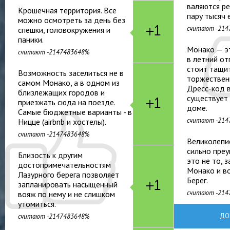
валяются ре
Крошечная территория. Все
пару тысяч 
можно осмотреть за день без
+1
считают -214
спешки, головокружения и
паники.
Монако — эт
считают -2147483648%
в летний от
стоит тащит
Возможность заселиться не в
торжествен
самом Монако, а в одном из
Дресс-код 
близлежащих городов и
существует 
+1
приезжать сюда на поезде.
доме.
Самые бюджетные варианты - в
считают -214
Ницце (airbnb и хостелы).
считают -2147483648%
Великолепи
сильно преу
Близость к другим
это не то, з
достопримечательностям
Монако и в
Лазурного берега позволяет
Берег.
+1
запланировать насыщенный
считают -214
вояж по нему и не слишком
утомиться.
ДО
считают -2147483648%