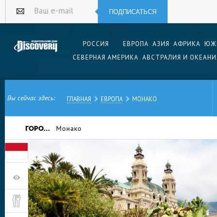
ПОДПИСАТЬСЯ
Ваш e-mail
РОССИЯ
ЕВРОПА
АЗИЯ
АФРИКА
ЮЖ
СЕВЕРНАЯ АМЕРИКА
АВСТРАЛИЯ И ОКЕАНИ
Вы сейчас здесь:
ГЛАВНАЯ
ЕВРОПА
МОНАКО
Монако
ГОРОДА:
При слове «Монако» перед глазами немедленн
участники которой непременно в смокингах и 
потягивают дорогое шампанское. Прямых авиа
Москвы нет, но можно долететь до звучащих 
Ниццы и Парижа, а оттуда — уже на поезде.