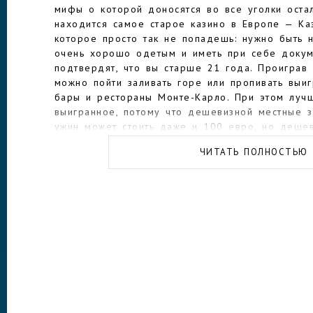
мифы о которой доносятся во все уголки оста
находится самое старое казино в Европе — Ка
которое просто так не попадешь: нужно быть 
очень хорошо одетым и иметь при себе докум
подтвердят, что вы старше 21 года. Проиграв 
можно пойти заливать горе или пропивать выи
бары и рестораны Монте-Карло. При этом лучш
выигранное, потому что дешевизной местные з
ужин может стоить даже и 100 евро, но деше
ли получится. Нет смысла рассчитывать на как
ЧИТАТЬ ПОЛНОСТЬЮ
монакскую еду: кухня здесь в основном франц
Кондамин, промышленный и деловой районы Мо
для прогулки и полны достопримечательностей.
что поездка в Монако дорогого стоит — во вс
выражения.