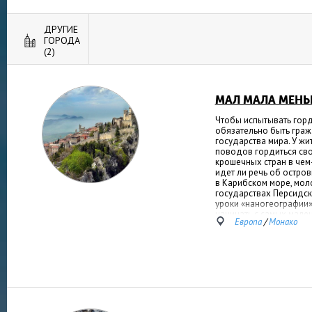
ДРУГИЕ
ГОРОДА
(2)
МАЛ МАЛА МЕН
Чтобы испытывать гордо
обязательно быть гра
государства мира. У жи
поводов гордиться сво
крошечных стран в чем
идет ли речь об остро
в Карибском море, мол
государствах Персидск
уроки «наногеографии»
начинать с самых мале
Европа
/
Монако
хотя бы из уважения к 