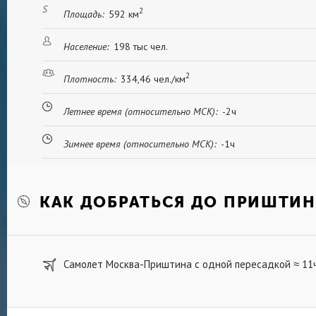
2
Географически Приштина находится вблизи горн
Площадь:
592 км
каждую зиму приезжают кататься на лыжах мно
ближайших районов и стран. Летом это популя
Население:
198 тыс чел.
отдыха на природе и семейных пикников.
2
Плотность:
334,46 чел./км
Летнее время (относительно МСК):
-2ч
Зимнее время (относительно МСК):
-1ч
КАК ДОБРАТЬСЯ ДО ПРИШТИ
Самолет Москва-Приштина с одной пересадкой
11
≈