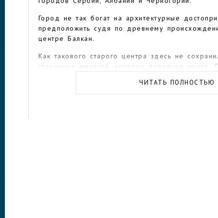
городов Сербии, Албании и Черногории.
Город не так богат на архитектурные достопри
предположить судя по древнему происхожден
центре Балкан.
Как такового старого центра здесь не сохрани
старинных мечетей, которых довольно много. 
известных исторических и архитектурных жемч
ЧИТАТЬ ПОЛНОСТЬЮ
Большой хаммам 15 века, многие столетия бы
Императорской мечети.
Вплоть до 1960-х годов здание использовалос
общественная баня и место встреч жителей. В
столетия сооружение постепенно разрушалось
запустение. В последние годы городские власт
хаммам для планируемой реконструкции.
Туристы и местные жители любят прогуливатьс
пешеходной улице Матери Терезы. Кроме бол
ресторанов, кафе и магазинов, на улице расп
почитаемой монахини, с высокой колокольни к
замечательный вид на город.