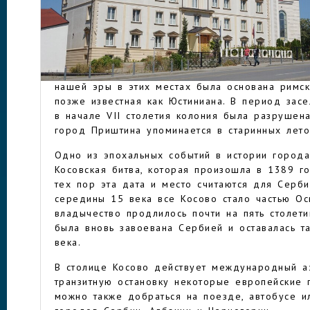
назад перемирие, периодически в Приштине и 
конфликты на межэтнической и религиозной по
косоваров исповедуют ислам, сербы традицио
православными.
ПРИШТИНА
История города насчитывает больше двух тыся
нашей эры в этих местах была основана римск
позже известная как Юстиниана. В период зас
в начале VII столетия колония была разрушен
город Приштина упоминается в старинных лето
Одно из эпохальных событий в истории город
Косовская битва, которая произошла в 1389 г
тех пор эта дата и место считаются для Серб
середины 15 века все Косово стало частью Ос
владычество продлилось почти на пять столет
была вновь завоевана Сербией и оставалась т
века.
В столице Косово действует международный а
транзитную остановку некоторые европейские 
можно также добраться на поезде, автобусе и