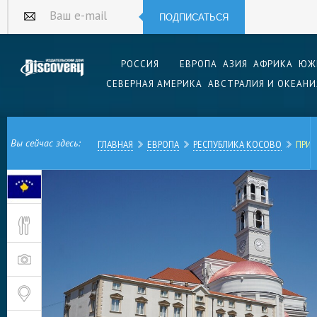
ПОДПИСАТЬСЯ
Ваш e-mail
РОССИЯ
ЕВРОПА
АЗИЯ
АФРИКА
ЮЖ
СЕВЕРНАЯ АМЕРИКА
АВСТРАЛИЯ И ОКЕАНИ
Вы сейчас здесь:
ГЛАВНАЯ
ЕВРОПА
РЕСПУБЛИКА КОСОВО
ПРИ
Город Приштина – столица частично признанно
крошечной Республики Косово, расположенной
Черногорией и Северной Македонией, тремя 
республиками Югославии, а также Албанией.
Общее прошлое наложило свой отпечаток на н
жителей города: подавляющее большинство со
албанцы, меньшинство – сербы. Несмотря на з