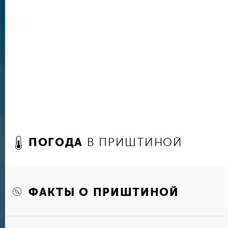
Главная Императорская мечеть Приштины также
Фатиха (Завоевателя). Она была возведена в 
считается национальным достоянием всех мусу
достаточно хорошо сохранился и является де
старая жемчужина – каменная часовая башня С
эпохи с работающими часами. Православный 
Христа Спасителя остался недостроенным.
Другим символом города можно назвать Нацио
Оригинальность зданию придает футуристичны
гигантскую металлическую клетку заключена ко
стеклянных куполов, символизирующих извилин
ПОГОДА
В ПРИШТИНОЙ
Чтобы лучше почувствовать атмосферу Приштин
советуют побывать на городском рынке. Здес
сувениры ручной работы, попробовать блюда к
полной мере ощутить местный колорит.
ФАКТЫ О ПРИШТИНОЙ
О временах поддержки США и Евросоюза в ко
напоминает памятник американскому президент
одной из центральных улиц – одноименном