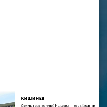
КИШИНЕВ
Столица гостеприимной Молдовы — город Кишинев