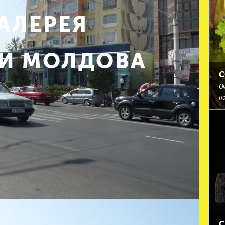
АЛЕРЕЯ
И МОЛДОВА
С
Оч
н
С