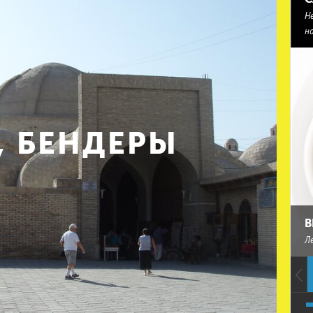
Н
н
 БЕНДЕРЫ
В
Л