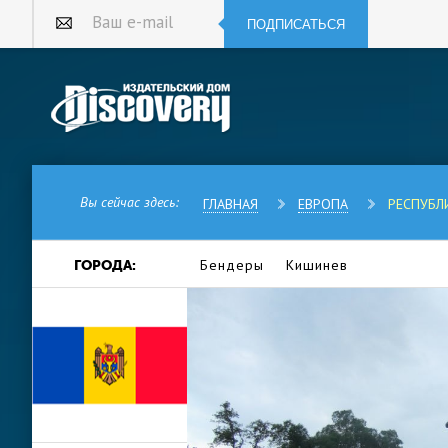
ПОДПИСАТЬСЯ
Ваш e-mail
Вы сейчас здесь:
ГЛАВНАЯ
ЕВРОПА
РЕСПУБЛ
Бендеры
Кишинев
ГОРОДА:
Молдавией Молдову давно назы
бывшие союзные республики, М
соответственно собственным яз
Республика Молдова — государ
древние религиозные памятник