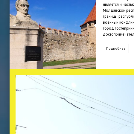
является и част
Молдавской респ
границы республ
военный конфлик
город гостеприи
достопримечател
Подробнее