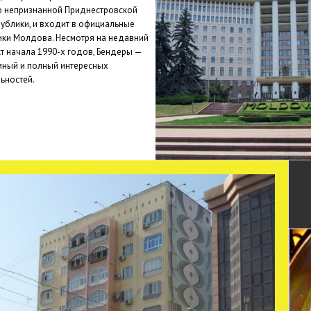
ью непризнанной Приднестровской
ублики, и входит в официальные
ики Молдова. Несмотря на недавний
т начала 1990-х годов, Бендеры —
мный и полный интересных
ьностей.