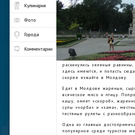
виноградников, и вкусная еда,
Кулинария
Молдову не в пример многим 
туристов здесь при этом не та
Фото
привлекательной для туриста,
статусности.
Города
В Молдове и климат приятный:
зимой (температура в январе 
РЕСПУБЛИК
Комментарии
(средняя июльская температур
осенью, и реки текут прекрас
раскинулись зеленые равнины,
здесь имеются, и попасть сюда
скорее езжайте в Молдову.
Едят в Молдове жареные, сыр
всяческое мясо и птицу. Попр
кашу, омлет «скороб», жаренно
супы «чорба» и «зама», местн
тестяные рулеты с разнообраз
Одна из главных достопримеча
популярное среди туристов ме