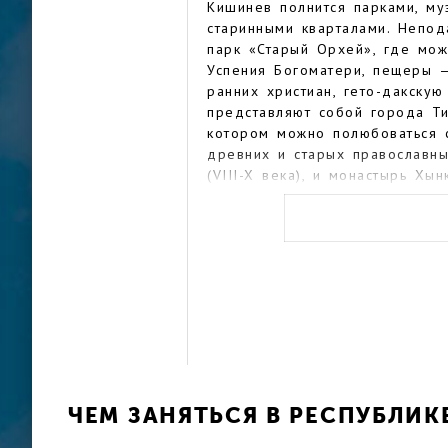
Кишинев полнится парками, м
старинными кварталами. Непод
парк «Старый Орхей», где мо
Успения Богоматери, пещеры —
ранних христиан, гето-дакску
представляют собой города Ти
котором можно полюбоваться 
древних и старых православны
(VIII-X века), и монастырь Хы
Свято-Троицкий монастырь в д
монастырь Курки в Оргеевском
красивый водопад. В деревне 
Штефаном чел Маре, и старинн
самые большие в Европе винн
отдохнуть и подлечиться можн
Кахул — в них имеются бальне
ЧЕМ ЗАНЯТЬСЯ В РЕСПУБЛИ