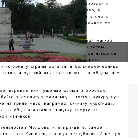
 и природная красота. Кроме того, поездки в
странам обходятся достаточно дешево, а
к много, что может сделать эту страну очень
 которому удовольствие от поездки важнее ее
 умеренно-континентальный, с короткой мягкой
около — 4 градусов), жарким долгим летом
А МОЛДОВА
а — около 21 градуса тепла) и нежной ласковой
ные — взять хоть тот же Днестр, и широко
 и история у страны богатая, и бальнеолечебницы
 легко, и русский язык все знают — в общем, все
ые, вареные или тушеные овощи и бобовые,
обуйте знаменитую мамалыгу — густую кукурузную
е на гриле мясо, например, скинину «костица»,
ые голубцы «сарлале», закуску «вертуты» —
ной начинкой.
тельностей Молдовы и, в принципе, самое
сто — это Кишинев, столица республики. И не зря: