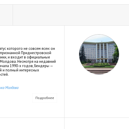
тус которого не совсем ясен: он
непризнанной Приднестровской
ики, и входит в официальные
 Молдова. Несмотря на недавний
ачала 1990-х годов, Бендеры —
й и полный интересных
стей.
ика Молдова
Подробнее