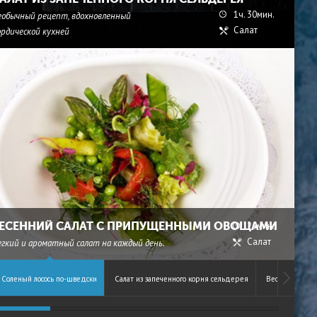
1ч. 30мин.
еобычный рецепт, вдохновленный
Салат
ордической кухней
ЕСЕННИЙ САЛАТ С ПРИПУЩЕННЫМИ ОВОЩАМИ
25мин.
Салат
егкий и ароматный салат на каждый день.
Соленый лосось по-шведски
Салат из запеченного корня сельдерея
Весенний сал