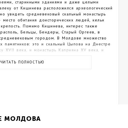
узеями, старинными зданиями и даже целыми
алеку от Кишинева расположился археологический
жно увидеть средневековый скальный монастырь
 место обитания доисторических людей, кельи
ю крепость. Помимо Кишинева, интерес также
располь, Бельцы, Бендеры, Старый Оргеев, в
средневековым городом. В Молдове множество
х памятников: это и скальный Цыпова на Днестре
нку XVII века, и монастырь Каприяна XV века, и
еревне Сахарна, монастырь на реке Реут и
 районе. В Сахарне также имеется невероятно
ЧИТАТЬ ПОЛНОСТЬЮ
Сорока есть цитадель XV столетия, построенная
ый цыганский квартал. Обязательно стоит посетить
ые подвалы Малые Милешты и Криково, а
о в санаториях в городах Каменка, Калараш и
ологические лечебницы.
КЕ МОЛДОВА