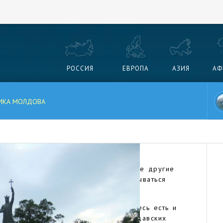
РОССИЯ
ЕВРОПА
АЗИЯ
АФ
ИКА МОЛДОВА
вают только в России: как и многие другие
олдова отстаивает свое право называться
ыку и культуре.
ство небогатое, но прекрасное: здесь есть и
и, и хмельное вино с широких молдавских