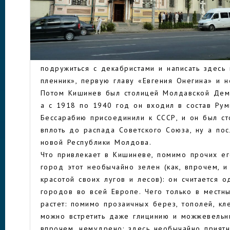
тогда он впервые упоминается в исторических
побывать и под османским игом, подвергался 
разорениям, и был столицей Бессарабской губ
КИШИНЕВ
Российской империи. Сюда был выслан из Пет
Сергеевич Пушкин, успевший за три года пре
подружиться с декабристами и написать здесь 
пленник», первую главу «Евгения Онегина» и н
Потом Кишинев был столицей Молдавской Демо
а с 1918 по 1940 год он входил в состав Рум
Бессарабию присоединили к СССР, и он был с
вплоть до распада Советского Союза, ну а пос
новой Республики Молдова.
Что привлекает в Кишиневе, помимо прочих ег
город этот необычайно зелен (как, впрочем, и
красотой своих лугов и лесов): он считается 
городов во всей Европе. Чего только в местн
растет: помимо прозаичных берез, тополей, кл
можно встретить даже глицинию и можжевельни
впрочем, немудрено: здесь необычайно приятн