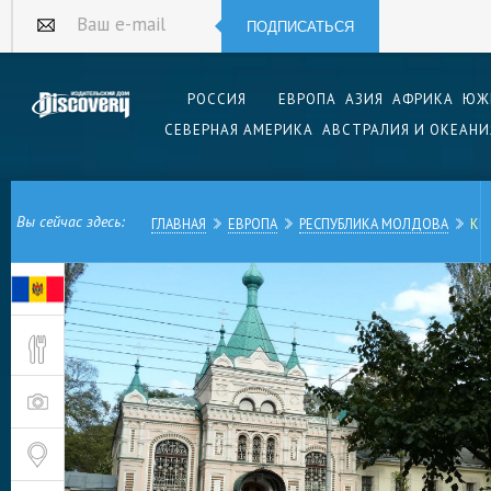
ПОДПИСАТЬСЯ
Ваш e-mail
РОССИЯ
ЕВРОПА
АЗИЯ
АФРИКА
ЮЖ
СЕВЕРНАЯ АМЕРИКА
АВСТРАЛИЯ И ОКЕАНИ
Вы сейчас здесь:
ГЛАВНАЯ
ЕВРОПА
РЕСПУБЛИКА МОЛДОВА
КИ
Столица гостеприимной Молдовы — город Киши
самом сердце страны на реке Бык. Он стоит н
как Иерусалим, и схож с древней столицей Изр
Кишинев — город веселый, шумный, теплый, п
достопримечательностей и весьма щедрый.
История Кишинева началась примерно в XV ве