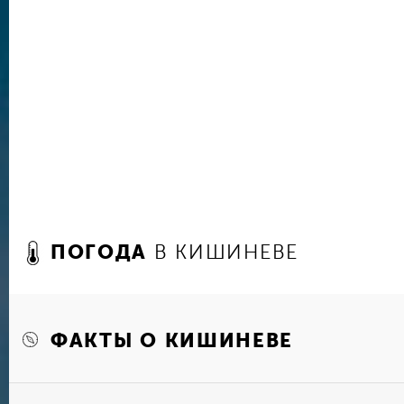
молдавские супы — чорбы и замы. Ну и, конеч
молдавскими винами — где же их еще пить, к
Традиционные достопримечательности, с котор
города — это Триумфальная арка, которая явл
Кафедрального Собора (Собор Рождества Хри
достопримечательность номер два), и централ
статую Штефана Великого, здания Правительств
Загляните в Музей Пушкина, что расположился
И.Н. Наумова, ну и прикоснитесь к еврейской 
еврейская жизнь здесь когда-то била ключом. 
сохранились синагога, кладбище, ешива. Траги
ПОГОДА
В КИШИНЕВЕ
еврейской истории олицетворяют мемориальны
погрому 1903 года — одному из самых крупны
и монумент в память еврейского гетто.
ФАКТЫ О КИШИНЕВЕ