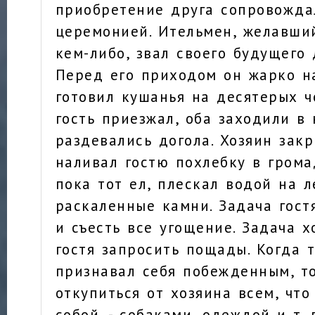
приобретение друга сопровожда
церемонией. Ительмен, желавши
кем-либо, звал своего будущего 
Перед его приходом он жарко н
готовил кушанья на десятерых ч
гость приезжал, оба заходили в
раздевались догола. Хозяин зак
наливал гостю похлебку в грома
пока тот ел, плескал водой на 
раскаленные камни. Задача гост
и съесть все угощение. Задача х
гостя запросить пощады. Когда 
признавал себя побежденным, т
откупиться от хозяина всем, что
собой, - собаками, одеждой и т. 