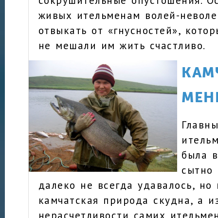
сокрушительные опустошения. О
живых ительменам волей-невол
отвыкать от «гнусностей», кото
не мешали им жить счастливо.
КАМ
МЕ
Главн
ительм
была 
сытно 
далеко не всегда удавалось, но 
камчатская природа скудна, а и
нерасчетливости самих ительме