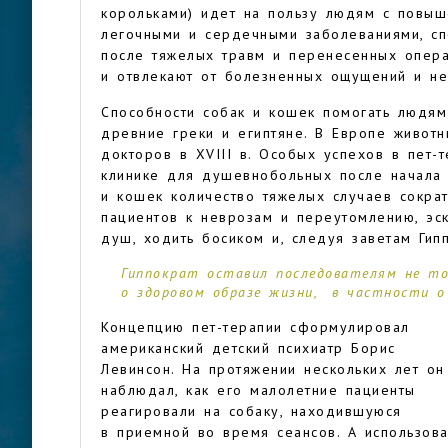
корольками) идет на пользу людям с повы
легочными и сердечными заболеваниями, сп
после тяжелых травм и перенесенных опера
и отвлекают от болезненных ощущений и не
Способности собак и кошек помогать людя
древние греки и египтяне. В Европе живот
докторов в XVIII в. Особых успехов в пет-
клинике для душевнобольных после начала 
и кошек количество тяжелых случаев сократ
пациентов к неврозам и переутомлению, эс
душ, ходить босиком и, следуя заветам Гипп
Гиппократ оставил последователям не то
о здоровом образе жизни, в частности о 
Концепцию пет-терапии сформулировал
американский детский психиатр Борис
Левинсон. На протяжении нескольких лет он
наблюдал, как его малолетние пациенты
реагировали на собаку, находившуюся
в приемной во время сеансов. А использова