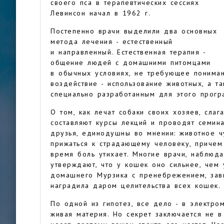
своего пса в терапевтических сессиях
Левинсон начал в 1962 г.
Постепенно врачи выделили два основных
метода лечения - естественный
и направленный. Естественная терапия -
общение людей с домашними питомцами
в обычных условиях, не требующее пониман
воздействие - использование животных, а т
специально разработанным для этого прогр
О том, как лечат собаки своих хозяев, сла
составляют курсы лекций и проводят семин
друзья, единодушны во мнении: животное ч
прижаться к страдающему человеку, причем
время боль утихает. Многие врачи, наблюд
утверждают, что у кошек оно сильнее, чем 
домашнего Мурзика с пренебрежением, зави
наградила даром целительства всех кошек.
По одной из гипотез, все дело - в электро
живая материя. Но секрет заключается не в