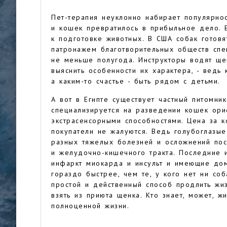
Пет-терапия неуклонно набирает популярно
и кошек превратилось в прибыльное дело. 
к подготовке животных. В США собак готов
патронажем благотворительных обществ спе
не меньше полугода. Инструкторы водят ще
выяснить особенности их характера, - ведь
а каким-то счастье - быть рядом с детьми.
А вот в Египте существует частный питомни
специализируется на разведении кошек ори
экстрасенсорными способностями. Цена за к
покупатели не жалуются. Ведь голубоглазы
разных тяжелых болезней и осложнений пос
и желудочно-кишечного тракта. Последние 
инфаркт миокарда и инсульт и имеющие дом
гораздо быстрее, чем те, у кого нет ни со
простой и действенный способ продлить жи
взять из приюта щенка. Кто знает, может, 
полноценной жизни.