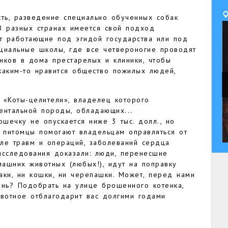
сть, разведение специально обученных собак
В разных странах имеется свой подход
ят работающие под эгидой государства или под
циальные школы, где все четвероногие проводят
нков в дома престарелых и клиники, чтобы
 каким-то нравится общество пожилых людей,
к «Коты-целители», владелец которого
ентальной породы, обладающих...
ошечку не опускается ниже 3 тыс. долл., но
е питомцы помогают владельцам оправляться от
ле травм и операций, заболеваний сердца
исследования доказали: люди, перенесшие
ашних животных (любых!), идут на поправку
баки, ни кошки, ни черепашки. Может, перед нами
знь? Подобрать на улице брошенного котенка,
животное отблагодарит вас долгими годами