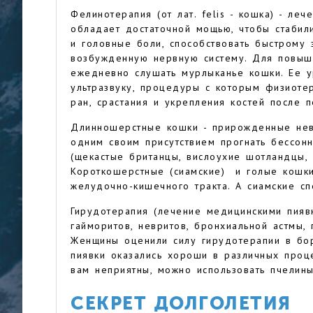
Фелинотерапия (от лат. felis - кошка) - ле
обладает достаточной мощью, чтобы стабили
и головные боли, способствовать быстрому 
возбужденную нервную систему. Для повыш
ежедневно слушать мурлыканье кошки. Ее у
ультразвуку, процедуры с которым физиоте
ран, срастания и укрепления костей после 
Длинношерстные кошки - прирожденные невр
одним своим присутствием прогнать бессон
(щекастые британцы, вислоухие шотландцы, 
Короткошерстные (сиамские) и голые кошки
желудочно-кишечного тракта. А сиамские сп
Гирудотерапия (лечение медицинскими пияв
гайморитов, невритов, бронхиальной астмы, 
Женщины оценили силу гирудотерапии в бо
пиявки оказались хороши в различных проц
вам неприятны, можно использовать пчелины
СЕКРЕТ ДОЛГОЛЕТИЯ