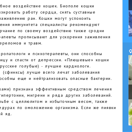
чебное воздействие кошек. Биополе кошки
зировать работу сердца, снять суставные
заживлению ран. Кошки могут успокоить
ения иммунитета специалисты рекомендуют
рчание по своему воздействию также сродни
рапевты прописывают для ускорения заживления
переломов и травм.
опатологи и психотерапевты, они способны
ницу и спасти от депрессии. «Плюшевые» кошки
русские голубые) - лучшие кардиологи.
 (сфинксы) лучше всего лечат заболевания
особны еще и нейтрализовать опасные бактерии.
ками) признана эффективным средством лечения
гипертонии, мигрени и ряда других заболеваний.
рьбе с целлюлитом и избыточным весом, также
едурах по омоложению организма. Если же пиявки
й яд.