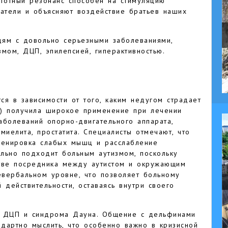
астотный резонанс способен на стимуляцию
ватели и объясняют воздействие братьев наших
дям с довольно серьезными заболеваниями,
змом, ДЦП, эпилепсией, гиперактивностью.
я в зависимости от того, каким недугом страдает
и) получила широкое применение при лечении
заболеваний опорно-двигательного аппарата,
миелита, простатита. Специалисты отмечают, что
ренировка слабых мышц и расслабление
ально подходит больным аутизмом, поскольку
стве посредника между аутистом и окружающим
вербальном уровне, что позволяет больному
 действительности, оставаясь внутри своего
и ДЦП и синдрома Дауна. Общение с дельфинами
ндартно мыслить, что особенно важно в кризисной