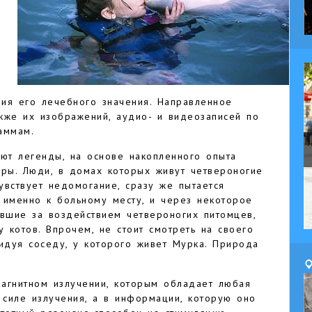
ия его лечебного значения. Направленное
акже их изображений, аудио- и видеозаписей по
аммам.
гают легенды, на основе накопленного опыта
ары. Люди, в домах которых живут четвероногие
увствует недомогание, сразу же пытается
 именно к больному месту, и через некоторое
авшие за воздействием четвероногих питомцев,
у котов. Впрочем, не стоит смотреть на своего
дуя соседу, у которого живет Мурка. Природа
магнитном излучении, которым обладает любая
 силе излучения, а в информации, которую оно