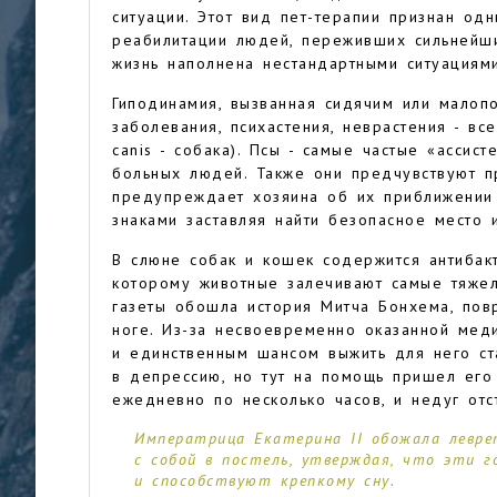
ситуации. Этот вид пет-терапии признан од
реабилитации людей, переживших сильнейши
жизнь наполнена нестандартными ситуациями
Гиподинамия, вызванная сидячим или малоп
заболевания, психастения, неврастения - вс
canis - собака). Псы - самые частые «ассис
больных людей. Также они предчувствуют п
предупреждает хозяина об их приближении 
знаками заставляя найти безопасное место 
В слюне собак и кошек содержится антибак
которому животные залечивают самые тяжел
газеты обошла история Митча Бонхема, по
ноге. Из-за несвоевременно оказанной мед
и единственным шансом выжить для него ст
в депрессию, но тут на помощь пришел его
ежедневно по несколько часов, и недуг отс
Императрица Екатерина II обожала леврет
с собой в постель, утверждая, что эти 
и способствуют крепкому сну.