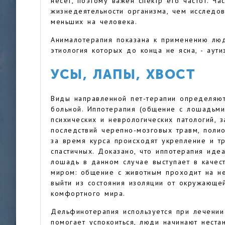
несет, поэтому важен спектр его частот. Ч
жизнедеятельности организма, чем исследо
меньших на человека.
Анималотерапия показана к применению лю
этиология которых до конца не ясна, - аути
УСЫ, ЛАПЫ, ХВОСТ
Виды направленной пет-терапии определяютс
больной. Иппотерапия (общение с лошадьм
психических и неврологических патологий, 
последствий черепно-мозговых травм, полио
за время курса происходят укрепление и т
спастичных. Доказано, что иппотерапия иде
лошадь в данном случае выступает в каче
миром: общение с животным проходит на не
выйти из состояния изоляции от окружающей
комфортного мира.
Дельфинотерапия используется при лечени
помогает успокоиться, люди начинают неста