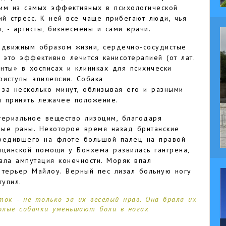
ним из самых эффективных в психологической
й стресс. К ней все чаще прибегают люди, чья
, - артисты, бизнесмены и сами врачи.
одвижным образом жизни, сердечно-сосудистые
е это эффективно лечится канисотерапией (от лат.
тенты» в хосписах и клиниках для психически
риступы эпилепсии. Собака
за несколько минут, облизывая его и разными
и принять лежачее положение.
териальное вещество лизоцим, благодаря
ые раны. Некоторое время назад британские
вредившего на флоте большой палец на правой
ицинской помощи у Бонхема развилась гангрена,
ала ампутация конечности. Моряк впал
 терьер Майлоу. Верный пес лизал больную ногу
тупил.
ок - не только за их веселый нрав. Она брала их
голые собачки уменьшают боли в ногах