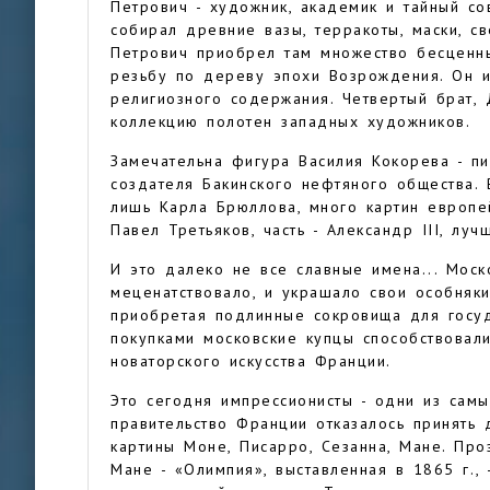
Петрович - художник, академик и тайный со
собирал древние вазы, терракоты, маски, св
Петрович приобрел там множество бесценных
резьбу по дереву эпохи Возрождения. Он и
религиозного содержания. Четвертый брат,
коллекцию полотен западных художников.
Замечательна фигура Василия Кокорева - п
создателя Бакинского нефтяного общества.
лишь Карла Брюллова, много картин европей
Павел Третьяков, часть - Александр III, л
И это далеко не все славные имена... Моск
меценатствовало, и украшало свои особняк
приобретая подлинные сокровища для госуд
покупками московские купцы способствовал
новаторского искусства Франции.
Это сегодня импрессионисты - одни из самы
правительство Франции отказалось принять д
картины Моне, Писарро, Сезанна, Мане. Про
Мане - «Олимпия», выставленная в 1865 г.,