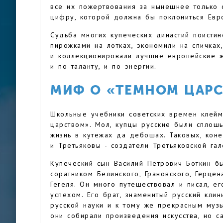
все их пожертвования за нынешнее только с
цифру, которой должна бы поклониться Евр
Судьба многих купеческих династий поистин
пирожками на лотках, экономили на спичках
и коллекционировали лучшие европейские ж
и по таланту, и по энергии.
МИФ О «ТЕМНОМ ЦАРС
Школьные учебники советских времен клейм
царством». Мол, купцы русские были спло
жизнь в кутежах да дебошах. Таковых, коне
и Третьяковы - создатели Третьяковской гал
Купеческий сын Василий Петрович Боткин б
соратником Белинского, Грановского, Герцен
Гегеля. Он много путешествовал и писал, е
успехом. Его брат, знаменитый русский кли
русской науки и к тому же прекрасным музы
они собирали произведения искусства, но 