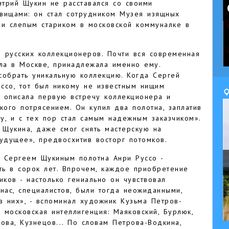
трий Щукин не расставался со своими
вищами: он стал сотрудником Музея изящных
 и слепым стариком в московской коммуналке в
 русских коллекционеров. Почти вся современная
ыла в Москве, принадлежала именно ему.
собрать уникальную коллекцию. Когда Сергей
ссо, тот был никому не известным нищим
 описала первую встречу коллекционера и
кого потрясением. Он купил два полотна, заплатив
у, и с тех пор стал самым надежным заказчиком».
 Щукина, даже смог снять мастерскую на
удущее», предвосхитив восторг потомков.
 Сергеем Щукиным полотна Анри Руссо -
ть в сорок лет. Впрочем, каждое приобретение
ков - настолько гениально он чувствовал
 нас, специалистов, были тогда неожиданными,
в них», - вспоминал художник Кузьма Петров-
московская интеллигенция: Маяковский, Бурлюк,
рова, Кузнецов... По словам Петрова-Водкина,