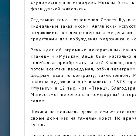
«художественная молодежь Москвы была, к
французской живописи».
Отдельная тема - отношения Сергея Щукина
«идеальным заказчиком». Английский искусс
выдающимся коллекционером и меценатом,
средствами для побуждения художника к н
Речь идет об огромных декоративных панно
«Танец» и «Музыка». Вещи были настолько 
колебался: приобретать ли их? Коллекционе
потом все-таки передумал, отбил телеграмм
щедрым: если по контракту, заключенному 
полотна художника оценивались в 1875 фран
«Музыку» и 12 тыс. - за «Танец». Благодар
Матисс смог переехать в комфортный заго
садом.
Щукина не понимали даже в семье: его вто
своем доме как на тяжелый крест. Но врем
купец.
После революции и национализации сокров