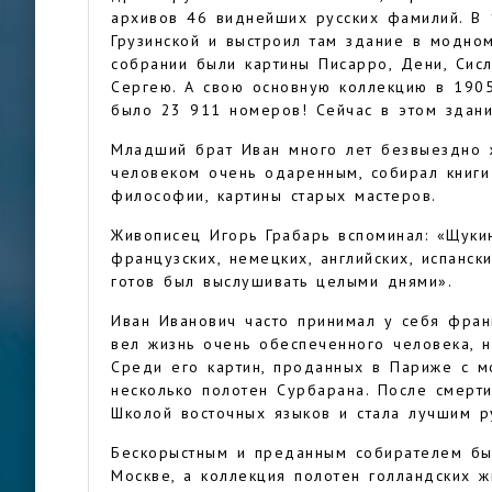
архивов 46 виднейших русских фамилий. В 
Грузинской и выстроил там здание в модном
собрании были картины Писарро, Дени, Сисл
Сергею. А свою основную коллекцию в 1905
было 23 911 номеров! Сейчас в этом здани
Младший брат Иван много лет безвыездно 
человеком очень одаренным, собирал книги
философии, картины старых мастеров.
Живописец Игорь Грабарь вспоминал: «Щукин
французских, немецких, английских, испанс
готов был выслушивать целыми днями».
Иван Иванович часто принимал у себя франц
вел жизнь очень обеспеченного человека, н
Среди его картин, проданных в Париже с м
несколько полотен Сурбарана. После смерт
Школой восточных языков и стала лучшим р
Бескорыстным и преданным собирателем бы
Москве, а коллекция полотен голландских 