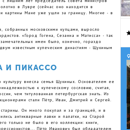
к с лишним лет председатель совета министров
олотно в Лувре (сейчас оно находится в
ни картины Мане уже ушли за границу. Многие - в
в, собранных московскими купцами, выросло
рдистов. «Город Гогена, Сезанна и Матисса» - так
 замечательных имен было, конечно, гораздо
двум известным купеческим династиям - Щукиным
А И ПИКАССО
 культуру внесла семья Щукиных. Основателем ее
инадлежностью к купеческому сословию, считая,
ссии, чем титулованная петербургская знать. Из
кционерами стали Пётр, Иван, Дмитрий и Сергей.
старины. Он много покупал и за границей, и в
ились антикварные лавки и палатки, на Старой
его только не было в его коллекции: книги,
прессионистов... Пётр Иванович был обладателем