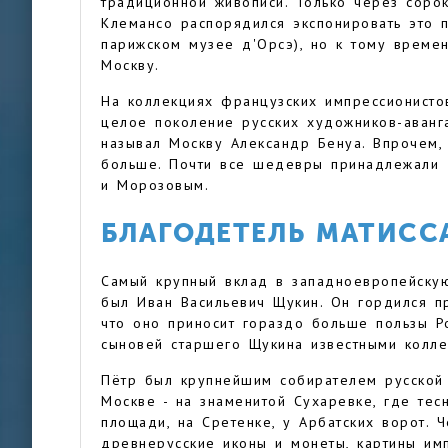
традиционной живописи. Только через соро
Клемансо распорядился экспонировать это п
парижском музее д'Орсэ), но к тому време
Москву.
На коллекциях французских импрессионисто
целое поколение русских художников-аванга
называл Москву Александр Бенуа. Впрочем,
больше. Почти все шедевры принадлежали 
и Морозовым.
БЛАГОДЕТЕЛЬ МАТИСС
Самый крупный вклад в западноевропейскую
был Иван Васильевич Щукин. Он гордился пр
что оно приносит гораздо больше пользы Ро
сыновей старшего Щукина известными колле
Пётр был крупнейшим собирателем русской 
Москве - на знаменитой Сухаревке, где тесн
площади, на Сретенке, у Арбатских ворот. Ч
древнерусские иконы и монеты, картины им