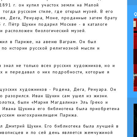
1891 г. он купил участок земли на Малой
 тогда русском стиле, где открыл музей. В его
ея, Дега, Ренуара, Моне, проданные затем брату
 г. Пётр Щукин подарил Москве - в каталоге
и расположен биологический музей.
жил в Париже, на авеню Ваграм. Он был
 по истории русской религиозной мысли и
 знал не только всех русских художников, но и
ких и передавал о них подробности, которые я
узских художников - Родена, Дега, Ренуара. Он
о разорился. Иван Щукин сам ушел из жизни.
олотка, были «Мария Магдалина» Эль Греко и
и Ивана Щукина его библиотека была приобретена
усским книгохранилищем Парижа.
л Дмитрий Щукин. Его библиотека была лучшей в
живописцев и по сей день является жемчужиной