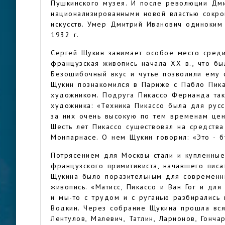
Пушкинского музея. И после революции Дми
национализированными новой властью сокро
искусств. Умер Дмитрий Иванович одиноким
1932 г.
Сергей Щукин занимает особое место среди
французская живопись начала ХХ в., что б
Безошибочный вкус и чутье позволили ему 
Щукин познакомился в Париже с Пабло Пика
художником. Подруга Пикассо Фернанда так
художника: «Техника Пикассо была для русс
за них очень высокую по тем временам цен
Шесть лет Пикассо существовал на средства
Монпарнасе. О нем Щукин говорил: «Это - б
Потрясением для Москвы стали и купленные
французского примитивиста, начавшего писа
Щукина было поразительным для современни
живопись. «Матисс, Пикассо и Ван Гог и для
и мы-то с трудом и с руганью разбирались 
Водкин. Через собрание Щукина прошла вся 
Лентулов, Малевич, Татлин, Ларионов, Гонча