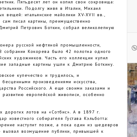
ветник. Пятьдесят лет он копил свои сокровища:
етильники. Подолгу живя в Италии, Михаил
 вещей: итальянские майолики XV-XVII вв.,
 сам писал картины, преимущественно
 Дмитрий Петрович Боткин, собрал великолепную
ионера русской нефтяной промышленности,
 В собрании Кокорева было 42 полотна одного
ских художников. Часть его коллекции купил
учшие западные картины ушли к Дмитрию Боткину.
овское купечество и трудилось, и
и бесценными произведениями искусства,
арства Российского. А еще своими заказами и
и развитию европейской живописи, особенно
х дорогих лотов на «Сотбис». А в 1897 г.
ар известного собирателя Густава Кэльботта:
зрение наступит позже, а пока один из шедевров
 - вызвал возмущение публики, привыкшей к