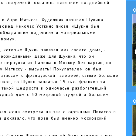
ак эпидемией, охвачена влиянием позднейшей
 и Анри Матисса. Художник называл Щукина
твовед Николас Уоткинс писал: «Щукин был
 обладавшим видением и материальными
овому».
, которые Щукин заказал для своего дома, -
неожиданными даже для Щукина, что он
р вернулся из Парижа в Москву без картин, но
у Матиссу - высылать! Покупателем он был
Матиссом с французской галереей, самые большие
ков, то Щукин заплатил 15 тыс. франков за
я такой щедрости в одночасье разбогатевший
родный дом с 30-метровой студией и большим
рая жена смотрела на зал с картинами Пикассо в
я доказало, что прав был именно московский
ищ Сергею Щукину с семьей была отведена при