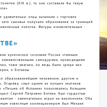
толетие (XIX в.), то они составили бы такую
опа».
е удивительна: отцы начинали с торговли
, зато сыновья получали образование за границей
ивописные полотна. Фигуры исключительные -
ТВЕ»
или купеческое сословие России «темным
шь невежественными самодурами, проводящими
чно, тоже хватало, но ведь были среди них
ереи, и Боткины.
ыл образованнейшим человеком, другом и
а, Огарёва, слыл одним из лучших знатоков
го «Письма об Испании» пользовались большим
ницист Сергей Петрович Боткин, был гордостью
кантом - замечательно играл на виолончели. Оба
самым известным коллекционером был Михаил