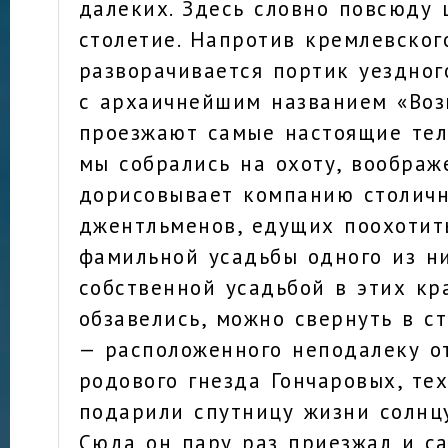
далеких. Здесь словно повсюду 
столетие. Напротив кремлевског
разворачивается портик уездног
с архаичнейшим названием «Воз
проезжают самые настоящие тел
мы собрались на охоту, вообра
дорисовывает компанию столич
джентльменов, едущих поохотит
фамильной усадьбы одного из ни
собственной усадьбой в этих кр
обзавелись, можно свернуть в с
— расположенного неподалеку о
родового гнезда Гончаровых, те
подарили спутницу жизни солнцу
Сюда он пару раз приезжал и са