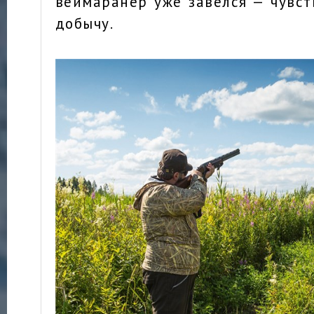
веймаранер уже завелся — чувст
добычу.