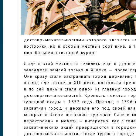
компактным, а с другой — точкой, на которой 
остановиться на денек, осмотреться и поехать 
занятий и для более долгого пребывания.
ЭГЕР
У подножья гор Бюкк и Матра, на реке Эгер, 
одноименное поселение— исторический город,
достопримечательностями которого являются н
постройки, но и особый местный сорт вина, а 
мир бальнеологический курорт.
Люди в этой местности селились еще в древни
завладели землей только в X веке — после ге
Они сразу стали застраивать город церквями; 
холме, где позже, в XIII веке, построили креп
и по сей день и стала одной из главных горо
достопримечательностей. Крепость помогла го
турецкой осады в 1552 году. Правда, в 1596 
захватили город и держали его под своей влас
которые в Эгере появились турецкие бани и м
перестроены в мечети — интересно, как с те
захватнических акций превращаются в городск
достопримечательности. После турок в городе 