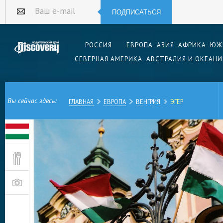
ПОДПИСАТЬСЯ
Ваш e-mail
РОССИЯ
ЕВРОПА
АЗИЯ
АФРИКА
ЮЖ
СЕВЕРНАЯ АМЕРИКА
АВСТРАЛИЯ И ОКЕАНИ
Вы сейчас здесь:
ГЛАВНАЯ
ЕВРОПА
ВЕНГРИЯ
ЭГЕР
Венгрия — это страна с блестящим имперским
достаточно городов, заполненных исторически
невероятной красоты. Конечно, Венгрия славитс
страна покрыта термальными источниками, при
купальнями и соответствующими лечебными кур
винах ходят легенды. Северновенгерский горо
венгерские достопримечательности скомпонова
маленькой территории, что делает Эгер, с одн