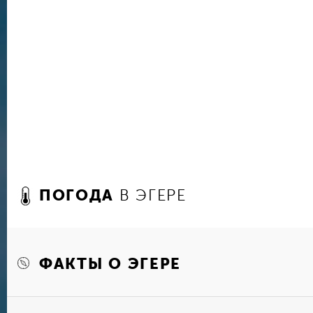
Падуанского, — считается одной из самых при
Венгрии в стиле барокко, Сербская православн
золоченым иконостасом, Дворец архиепископа 
музей религиозного искусства), одна из самых
здание Лицея, примечательное прежде всего 
убранством, городской театр Геза Гардони. Есл
обязательно посетите одну из местных купале
несколько: в старинной Турецкой бане (XVII в
бальнеологического центра, с насыщенной це
(здесь лечат суставы, боль в позвоночнике, з
двигательного аппарата). В Эгерской термальн
бассейнов как с лечебной водой, так и с раз
джакузи или подводным массажем. В пригород
Эгерсалок, веллнесс-комплекс, где лечат суст
ПОГОДА
В ЭГЕРЕ
восстановиться после травм.
ФАКТЫ О ЭГЕРЕ