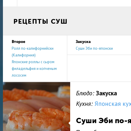
суши должен быть специальный мелкозернисты
кукурузным сиропом и кукурузным крахмалом. 
его отваривают, остужают и смешивают с зара
РЕЦЕПТЫ СУШ
соусом из рисового уксуса, сахара и соли. Да
рисинки, позволяя готовому блюду хорошо дер
Начинки
В качестве начинки для суши традиционно исп
Второе
Закуска
рыба. Существует мнение, что в ней, в отличи
Ролл по-калифорнийски
Суши Эби по-японски
отсутствуют паразиты, что позволяет использо
(Калифорния)
полуготовом виде.
Японские роллы с сыром
Второй популярный вид начинки — морепродукт
филадельфия и копченым
суши используют икру, морских ежей, креветок
лососем
моллюсков (кроме устриц).
В современных рецептах кроме рыбы и морепр
Блюдо:
Закуска
используются овощи: авокадо, огурцы, спаржа,
Рецепты на нашем сайте помогут Вам приготов
Кухня:
Японская ку
настоящие японские роллы без особых усилий.
Суши Эби по-