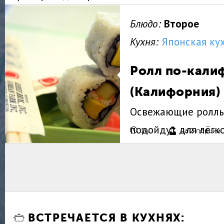
Блюдо:
Второе
Кухня:
Японская ку
Ролл по-кали
(Калифорния)
Освежающие роллы 
подойдут для лёгк
1ч.
на 2 порции
ВСТРЕЧАЕТСЯ В КУХНЯХ: