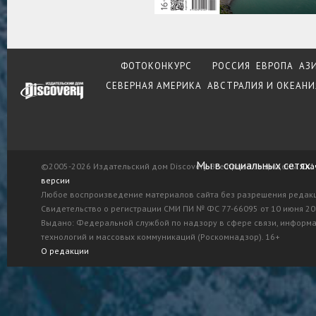
ФОТОКОНКУРС
РОССИЯ
ЕВРОПА
АЗ
СЕВЕРНАЯ АМЕРИКА
АВСТРАЛИЯ И ОКЕАНИ
Мы в социальных сетях:
©2005-2026 Издательский дом Discovery. Все права защищены.
Ска
версии
Любое воспроизведение материалов сайта без разрешения редак
Свидетельство о регистрации СМИ ПИ № ФС 77-66095 от 10 июня 201
Выдано: Федеральной службой по надзору в сфере связи, информ
технологий и массовых коммуникаций (Роскомнадзор). 16+
О редакции