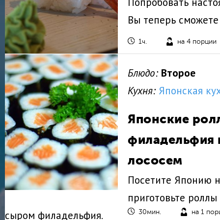
Попробовать насто
Вы теперь сможете
1ч.
на 4 порции
Блюдо:
Второе
Кухня:
Японская ку
Японские рол
филадельфия 
лососем
Посетите Японию н
приготовьте роллы
сыром филадельфия.
30мин.
на 1 по