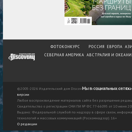
ФОТОКОНКУРС
РОССИЯ
ЕВРОПА
АЗ
СЕВЕРНАЯ АМЕРИКА
АВСТРАЛИЯ И ОКЕАНИ
Мы в социальных сетях:
©2005-2026 Издательский дом Discovery. Все права защищены.
Ска
версии
Любое воспроизведение материалов сайта без разрешения редак
Свидетельство о регистрации СМИ ПИ № ФС 77-66095 от 10 июня 201
Выдано: Федеральной службой по надзору в сфере связи, информ
технологий и массовых коммуникаций (Роскомнадзор). 16+
О редакции