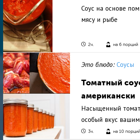
Соус на основе по
мясу и рыбе
2ч.
на 6 порций
Это блюдо:
Соусы
Томатный соу
американски
Насыщенный томат
особый вкус ваши
3ч.
на 10 порци