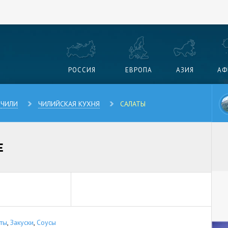
РОССИЯ
ЕВРОПА
АЗИЯ
АФ
ЧИЛИ
ЧИЛИЙСКАЯ КУХНЯ
САЛАТЫ
Е
ты
,
Закуски
,
Соусы