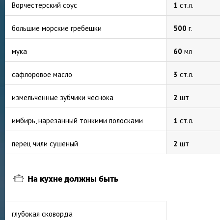
Ворчестерский соус
1
ст.л.
большие морские гребешки
500
г.
мука
60
мл
сафлоровое масло
3
ст.л.
измельченные зубчики чеснока
2
шт
имбирь, нарезанный тонкими полосками
1
ст.л.
перец чили сушеный
2
шт
На кухне должны быть
глубокая сковорда