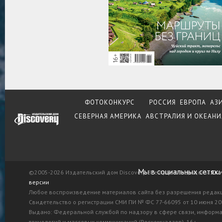
ФОТОКОНКУРС
РОССИЯ
ЕВРОПА
АЗ
СЕВЕРНАЯ АМЕРИКА
АВСТРАЛИЯ И ОКЕАНИ
Мы в социальных сетях:
©2005-2026 Издательский дом Discovery. Все права защищены.
Ска
версии
Любое воспроизведение материалов сайта без разрешения редак
Свидетельство о регистрации СМИ ПИ № ФС 77-66095 от 10 июня 201
Выдано: Федеральной службой по надзору в сфере связи, информ
технологий и массовых коммуникаций (Роскомнадзор). 16+