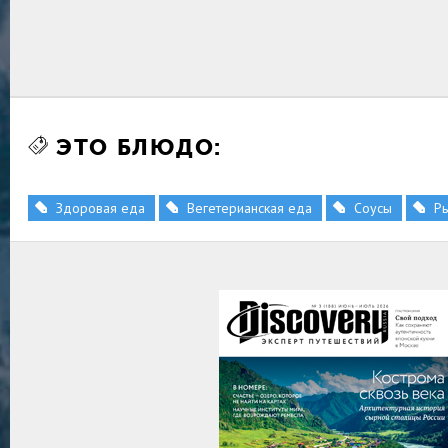
ЭТО БЛЮДО:
Здоровая еда
Вегетерианская еда
Соусы
Р