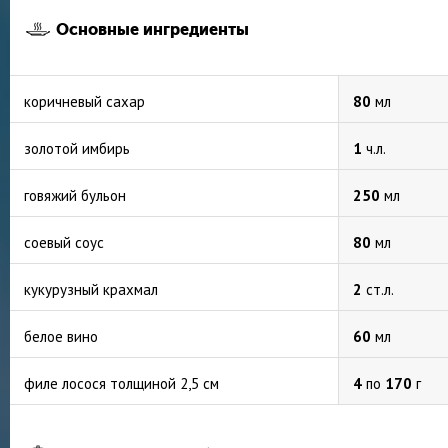
Основные ингредиенты
коричневый сахар
80
мл
золотой имбирь
1
ч.л.
говяжий бульон
250
мл
соевый соус
80
мл
кукурузный крахмал
2
ст.л.
белое вино
60
мл
филе лосося толщиной 2,5 см
4
по
170
г