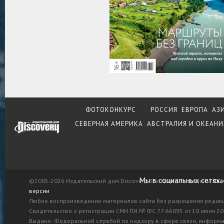
ФОТОКОНКУРС
РОССИЯ
ЕВРОПА
АЗ
СЕВЕРНАЯ АМЕРИКА
АВСТРАЛИЯ И ОКЕАНИ
Мы в социальных сетях:
©2005-2026 Издательский дом Discovery. Все права защищены.
Ска
версии
Любое воспроизведение материалов сайта без разрешения редак
Свидетельство о регистрации СМИ ПИ № ФС 77-66095 от 10 июня 201
Выдано: Федеральной службой по надзору в сфере связи, информ