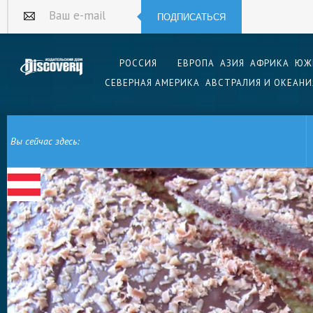
ПОДПИСАТЬСЯ
Ваш e-mail
РОССИЯ
ЕВРОПА
АЗИЯ
АФРИКА
ЮЖ
СЕВЕРНАЯ АМЕРИКА
АВСТРАЛИЯ И ОКЕАНИ
Вы сейчас здесь:
ГЛАВНАЯ
ЕВРОПА
АВСТРИЯ
АВСТРИЙСКАЯ КУХНЯ
АВСТРИЙСКИЙ