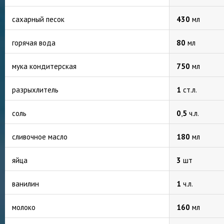
сахарный песок
430
мл
горячая вода
80
мл
мука кондитерская
750
мл
разрыхлитель
1
ст.л.
соль
0
,
5
ч.л.
сливочное масло
180
мл
яйца
3
шт
ванилин
1
ч.л.
молоко
160
мл