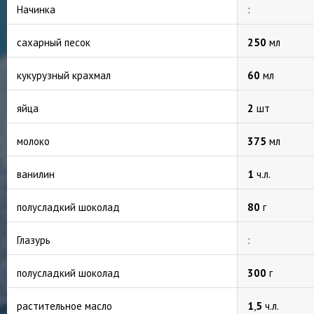
Начинка
:
сахарный песок
250
мл
кукурузный крахмал
60
мл
яйца
2
шт
молоко
375
мл
ванилин
1
ч.л.
полусладкий шоколад
80
г
Глазурь
:
полусладкий шоколад
300
г
растительное масло
1
,
5
ч.л.