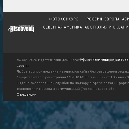
ФОТОКОНКУРС
РОССИЯ
ЕВРОПА
АЗ
СЕВЕРНАЯ АМЕРИКА
АВСТРАЛИЯ И ОКЕАНИ
Мы в социальных сетях:
©2005-2026 Издательский дом Discovery. Все права защищены.
Ска
версии
Любое воспроизведение материалов сайта без разрешения редак
Свидетельство о регистрации СМИ ПИ № ФС 77-66095 от 10 июня 201
Выдано: Федеральной службой по надзору в сфере связи, информ
технологий и массовых коммуникаций (Роскомнадзор). 16+
О редакции