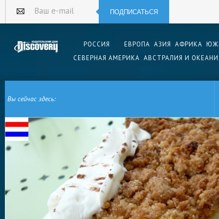
ПОДПИСАТЬСЯ
Ваш e-mail
РОССИЯ
ЕВРОПА
АЗИЯ
АФРИКА
ЮЖ
СЕВЕРНАЯ АМЕРИКА
АВСТРАЛИЯ И ОКЕАНИ
Вы сейчас здесь:
ГЛАВНАЯ
ЕВРОПА
НИДЕРЛАНДЫ
ГОЛЛАНДСКАЯ КУХНЯ
ГОЛЛАНД