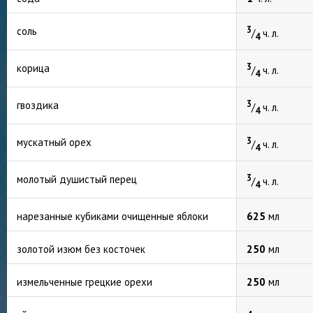
3
соль
/
ч. л.
4
3
корица
/
ч. л.
4
3
гвоздика
/
ч. л.
4
3
мускатный орех
/
ч. л.
4
3
молотый душистый перец
/
ч. л.
4
нарезанные кубиками очищенные яблоки
625
мл
золотой изюм без косточек
250
мл
измельченные грецкие орехи
250
мл