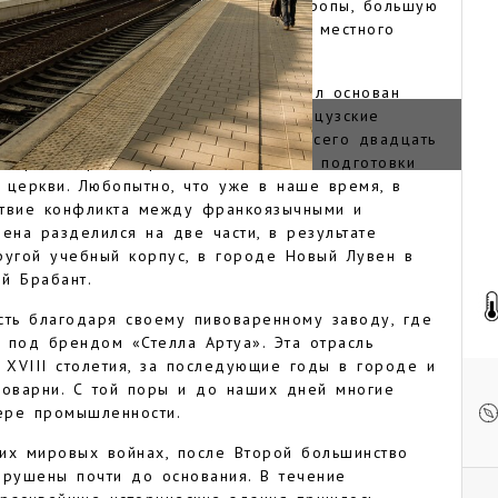
звития торговли в этом регионе Европы, большую
ам приносила торговля льном. Ткань местного
обственное название «лёвин».
 Жана IV Брабантского в Лёвене был основан
ека учебное заведение закрыли французские
над городом, но запрет продлился всего двадцать
 открылся философский колледж для подготовки
 церкви. Любопытно, что уже в наше время, в
ствие конфликта между франкоязычными и
на разделился на две части, в результате
угой учебный корпус, в городе Новый Лувен в
й Брабант.
сть благодаря своему пивоваренному заводу, где
 под брендом «Стелла Артуа». Эта отрасль
с XVIII столетия, за последующие годы в городе и
воварни. С той поры и до наших дней многие
ере промышленности.
их мировых войнах, после Второй большинство
зрушены почти до основания. В течение