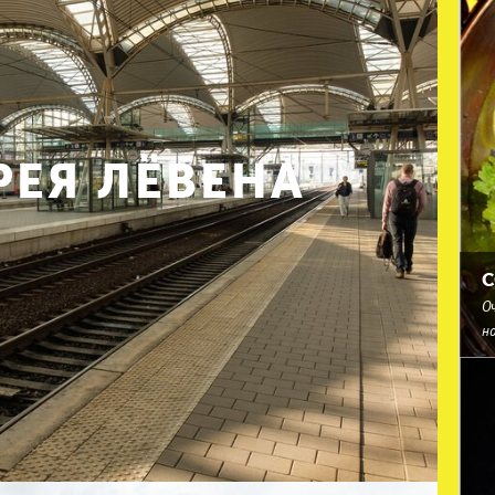
ЕЯ ЛЁВЕНА
С
Оч
н