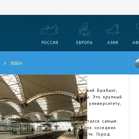
РОССИЯ
ЕВРОПА
АЗИЯ
АФ
ЛЁВЕН
авный город в провинции Фламандский Брабант,
и Диль к востоку от столицы страны. Это крупный
нтр Бельгии, благодаря Лёвенскому университету,
е.
университет в течение столетия считался самым
тремились попасть на учебу из многих соседних
X столетии на месте римской крепости. Город