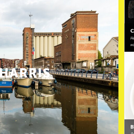
С
Н
н
HARRIS
В