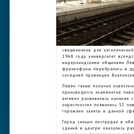
расцвел в период быстрого ра
часть прибыли городским купц
производства даже получила с
В 1425 году усилиями герцога
университет. В конце XVIII в
ЛЁВЕН
власти, получившие контроль 
лет. Вскоре при университете
священников для католической
1968 году университет вслед
нидерландскими общинами Лёве
франкофоны перебрались в др
соседней провинции Валлонски
Лёвен также получил известно
производится знаменитое пиво
активно развивалась начиная 
окрестностях появились 52 пи
горожане заняты в данной сф
Город сильно пострадал в обе
зданий в центре оказались ра