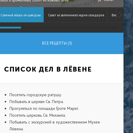
егкий и ароматный салат на каждый день.
Соленый лосось по-шведски
Салат из запеченного корня сельдерея
Весенний сал
ВСЕ РЕЦЕПТЫ (3)
СПИСОК ДЕЛ В ЛЁВЕНЕ
Посетить городскую ратушу.
Побывать в церкви Св. Петра.
Прогуляться по площади Гроте Маркт.
Посетить церковь Св. Михаила.
Побывать с экскурсией в художественном Музее
Лёвена.