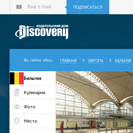
ПОДПИСАТЬСЯ
Ваш e-mail
Вы сейчас здесь:
ГЛАВНАЯ
ЕВРОПА
БЕЛЬГИЯ
Бельгия
Бельгийский город Лёвен — гл
Кулинария
расположенный на берегах рек
научный и образовательный це
одному из старейших в Европ
Фото
Основанный в начале XV века 
Места
лучшим на континенте, сюда с
стран. Сам Лёвен появился в I