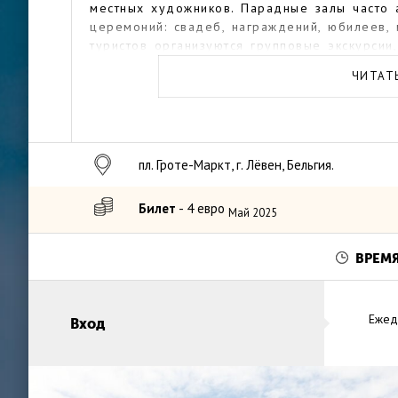
местных художников. Парадные залы часто
церемоний: свадеб, награждений, юбилеев,
туристов организуются групповые экскурси
рассказывают об истории Лёвена и ратуши.
ЧИТАТ
пл. Гроте-Маркт, г. Лёвен, Бельгия.
Билет
- 4 евро
Май 2025
ВРЕМ
Ежед
Вход