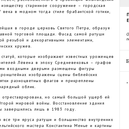
и изяществу старинное сооружение – городская
 века в модном тогда стиле брабантской готики,
рейшая в городе церковь Святого Петра, образуя
лавной торговой площади. Фасад самой ратуши
О
п
ой резьбой и декоративными элементами,
нских кружев.
 статуй, которые изображают известных уроженцев
вителей Лёвена в эпоху Средневековья – графов
ными входными дверьми размещены фигуры
 кронштейнах изображены сцены библейских
сятки разноцветных флагов и прикреплены
*
 нарядный облик.
о отреставрирована, но самый большой ущерб ей
торой мировой войны. Восстановление здания
ты завершились лишь в 1983 году.
 все три яруса ратуши и большинство внутренних
льгийского мастера Константина Менье и картины