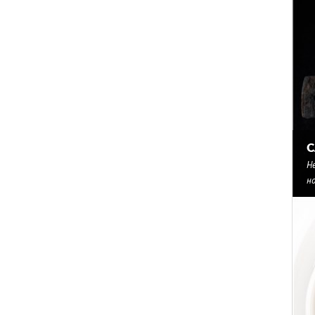
С
Н
н