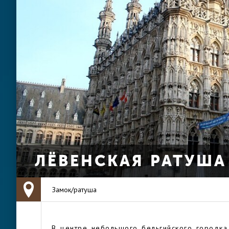
ЛЁВЕНСКАЯ РАТУША
Замок/ратуша
В центре небольшого бельгийского городка