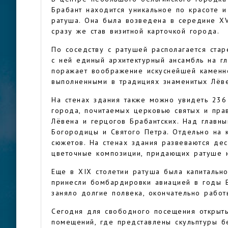
Брабант находится уникальное по красоте 
ратуша. Она была возведена в середине XV
сразу же став визитной карточкой города.
По соседству с ратушей располагается ста
с ней единый архитектурный ансамбль на г
поражает воображение искуснейшей каменн
выполненными в традициях знаменитых Лёве
На стенах здания также можно увидеть 236
города, почитаемых церковью святых и пра
Лёвена и герцогов Брабантских. Над глав
Богородицы и Святого Петра. Отдельно на
сюжетов. На стенах здания развеваются де
цветочные композиции, придающих ратуше
Еще в XIX столетии ратуша была капитальн
принесли бомбардировки авиацией в годы В
заняло долгие полвека, окончательно рабо
Сегодня для свободного посещения открыты
помещений, где представлены скульптуры бе