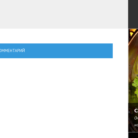
ОММЕНТАРИЙ
С
Оч
н