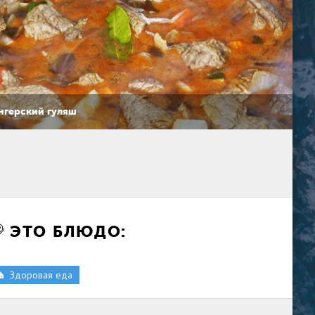
нгерский гуляш
ЭТО БЛЮДО:
Здоровая еда