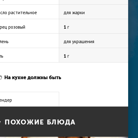
сло растительное
для жарки
рец розовый
1
г
лень
для украшения
ль
1
г
На кухне должны быть
ендер
ПОХОЖИЕ БЛЮДА