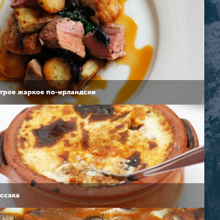
трое жаркое по-ирландски
ссака