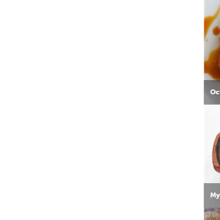
Ос
Му