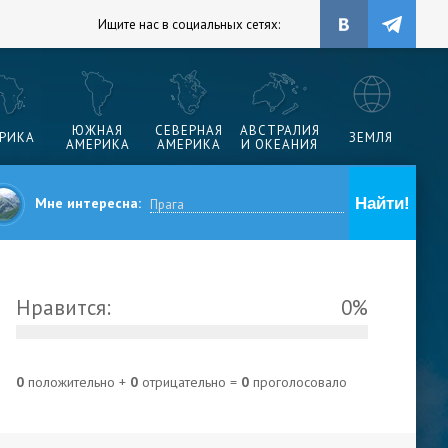
Ищите нас в социальных сетях:
ЮЖНАЯ
СЕВЕРНАЯ
АВСТРАЛИЯ
РИКА
ЗЕМЛЯ
АМЕРИКА
АМЕРИКА
И ОКЕАНИЯ
Мне интересна:
РЕ
Нравится:
0%
0
положительно +
0
отрицательно =
0
проголосовало