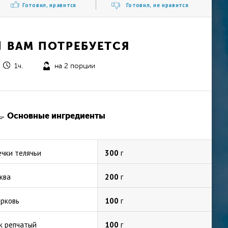
Готовил, нравится
Готовил, не нравится
ВАМ ПОТРЕБУЕТСЯ
1ч.
на 2 порции
Основные ингредиенты
чки телячьи
300
г
ква
200
г
рковь
100
г
к репчатый
100
г