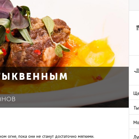
 ТЫКВЕННЫМ
Ще
анов
Ты
Мо
м огне, пока они не станут достаточно мягкими.
Лу