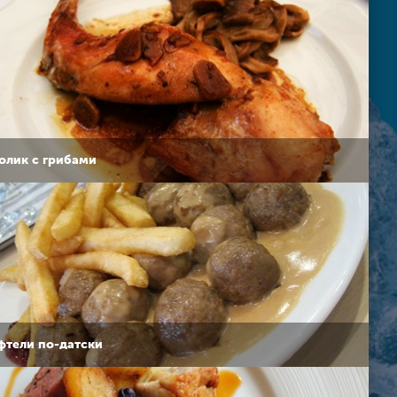
олик с грибами
фтели по-датски