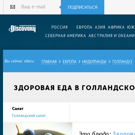
ПОДПИСАТЬСЯ
Ваш e-mail
РОССИЯ
ЕВРОПА
АЗИЯ
АФРИКА
ЮЖ
СЕВЕРНАЯ АМЕРИКА
АВСТРАЛИЯ И ОКЕАНИ
Вы сейчас здесь:
ГЛАВНАЯ
ЕВРОПА
НИДЕРЛАНДЫ
ГОЛЛАНДСКА
ЗДОРОВАЯ ЕДА В ГОЛЛАНДСКО
Салат
Голландский салат
Это блюдо:
Здоров