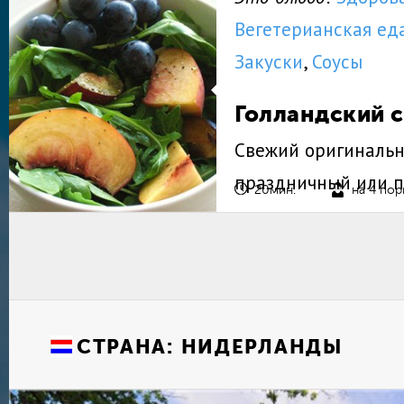
Вегетерианская ед
Закуски
,
Соусы
Голландский 
Свежий оригинальн
праздничный или 
20мин.
на 4 по
СТРАНА:
НИДЕРЛАНДЫ