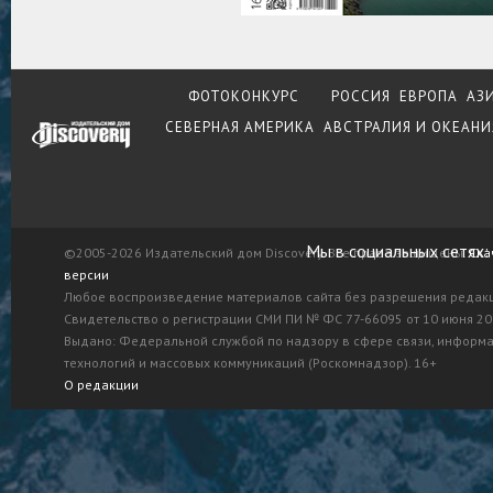
ФОТОКОНКУРС
РОССИЯ
ЕВРОПА
АЗ
СЕВЕРНАЯ АМЕРИКА
АВСТРАЛИЯ И ОКЕАНИ
Мы в социальных сетях:
©2005-2026 Издательский дом Discovery. Все права защищены.
Ска
версии
Любое воспроизведение материалов сайта без разрешения редак
Свидетельство о регистрации СМИ ПИ № ФС 77-66095 от 10 июня 201
Выдано: Федеральной службой по надзору в сфере связи, информ
технологий и массовых коммуникаций (Роскомнадзор). 16+
О редакции