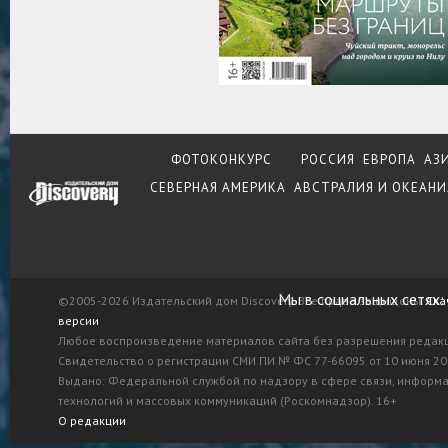
ФОТОКОНКУРС
РОССИЯ
ЕВРОПА
АЗ
СЕВЕРНАЯ АМЕРИКА
АВСТРАЛИЯ И ОКЕАНИ
Мы в социальных сетях:
©2005-2026 Издательский дом Discovery. Все права защищены.
Ска
версии
Любое воспроизведение материалов сайта без разрешения редак
Свидетельство о регистрации СМИ ПИ № ФС 77-66095 от 10 июня 201
Выдано: Федеральной службой по надзору в сфере связи, информ
технологий и массовых коммуникаций (Роскомнадзор). 16+
О редакции