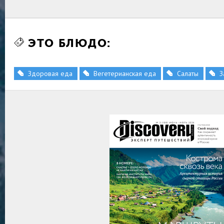
ЭТО БЛЮДО:
Здоровая еда
Вегетерианская еда
Салаты
З