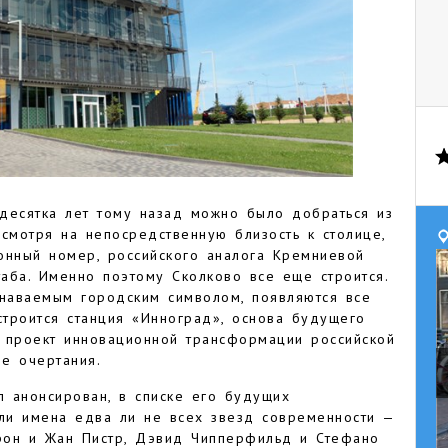
десятка лет тому назад можно было добраться из
смотря на непосредственную близость к столице,
онный номер, российского аналога Кремниевой
аба. Именно поэтому Сколково все еще строится.
знаваемым городским символом, появляются все
строится станция «Инноград», основа будущего
, проект инновационной трансформации российской
ые очертания.
л анонсирован, в списке его будущих
ли имена едва ли не всех звезд современности —
рон и Жан Пистр, Дэвид Чипперфильд и Стефано