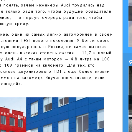
ы понять, зачем инженеры Audi трудились над
не только ради того, чтобы будущие обладатели
ливе, — в первую очередь ради того, чтобы
ающую среду.
ннее, один из самых легких автомобилей в своем
ателями TFSI нового поколения. У бензинового
тную популярность в России, не самая высокая
м очень высокая степень сжатия — 11,7 и новый
 у Audi A4 с таким мотором — 4,8 литра на 100
о 109 граммов на километр. Для тех, кто
а основе двухлитрового TDI с еще более низким
аммов на километр. Звучит впечатляюще, если
«лошадей».