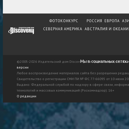
ФОТОКОНКУРС
РОССИЯ
ЕВРОПА
АЗ
СЕВЕРНАЯ АМЕРИКА
АВСТРАЛИЯ И ОКЕАНИ
Мы в социальных сетях:
©2005-2026 Издательский дом Discovery. Все права защищены.
Ска
версии
Любое воспроизведение материалов сайта без разрешения редак
Свидетельство о регистрации СМИ ПИ № ФС 77-66095 от 10 июня 201
Выдано: Федеральной службой по надзору в сфере связи, информ
технологий и массовых коммуникаций (Роскомнадзор). 16+
О редакции