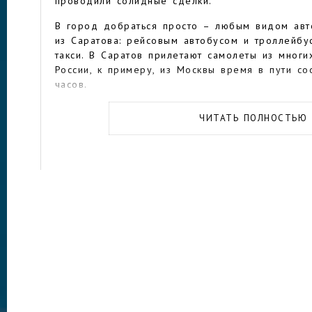
проводили солидные сделки.
В город добраться просто – любым видом авт
из Саратова: рейсовым автобусом и троллейбу
такси. В Саратов прилетают самолеты из мног
России, к примеру, из Москвы время в пути со
часов.
В старом Покровске родились и выросли такие
ЧИТАТЬ ПОЛНОСТЬЮ
искусства, как детский писатель Лев Кассиль 
Шнитке. С началом ВОВ власти распорядились 
этнических немцев в Германию, а другую — в 
многие талантливые люди навсегда потеряли с
После окончания войны в Энгельс вернулась л
немцев».
Учитывая бурное торговое и промышленное пр
то, что он не был оккупирован немецкими вой
сохранились старинные здания бывшей Биржи 
кирпича, дом-музей Льва Кассиля.
Старейшая церковь города — Свято-Троицкий 
возраст которого насчитывает около двухсот л