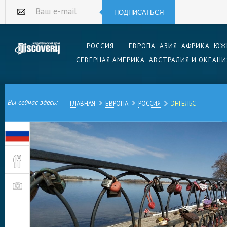
ПОДПИСАТЬСЯ
Ваш e-mail
РОССИЯ
ЕВРОПА
АЗИЯ
АФРИКА
ЮЖ
СЕВЕРНАЯ АМЕРИКА
АВСТРАЛИЯ И ОКЕАНИ
Вы сейчас здесь:
ГЛАВНАЯ
ЕВРОПА
РОССИЯ
ЭНГЕЛЬС
Город Энгельс, расположенный в Саратовской 
1931 года носил имя Покровск. Основан в сер
казаками-переселенцами из украинских губерн
появилась крупная Немецкая слобода. Поблизо
приземлился первый космонавт в мире Юрий Га
Энгельс со временем стал экономически важн
Регулярно предпринимаются попытки объединит