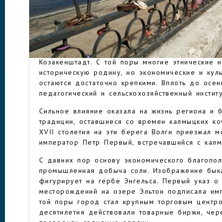
Сегодня Саратов и Энгельс соединяет грандио
через Волгу.
Интересный факт из истории Энгельса — в теч
ЭНГЕЛЬС
1941 годы город являлся столицей Автономно
Поволжья. В середине XIX столетия поселени
Козакенштадт. С той поры многие этнические 
историческую родину, но экономические и кул
остаются достаточно крепкими. Вплоть до осе
педагогический и сельскохозяйственный институ
Сильное влияние оказала на жизнь региона и 
традиции, оставшиеся со времен калмыцких ко
XVII столетия на эти берега Волги приезжал 
император Петр Первый, встречавшийся с кал
С давних пор основу экономического благопол
промышленная добыча соли. Изображение быка
фигурирует на гербе Энгельса. Первый указ о
месторождений на озере Эльтон подписала имп
той поры город стал крупным торговым центро
десятилетия действовали товарные биржи, чер