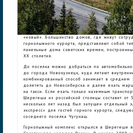
своих первооткрывателей, братьев Шерегешевы
традиционной народности Южной Сибири – шо
Сегодня в Шерегеше всего три улицы, на кот
ШЕРЕГЕШ
дома и административные постройки горно-обо
предприятия. Условно поселок делится на два
«новый». Большинство домов, где живут сотру
горнолыжного курорта, представляют собой ти
панельные дома советских времен, построенн
ХХ столетия.
До поселка можно добраться по автомобильно
до города Новокузнецк, куда летают внутренн
комбинированный способ занимает в среднем 
долететь до Новосибирска и далее ехать мар
на такси. Если ехать только наземным транспо
Шерегеша из российской столицы составит от 
несколько лет назад был запущен отдельный 
экспресс» для гостей горного курорта, следу
соседнего поселка Чугунаш.
Горнолыжный комплекс открылся в Шерегеше в