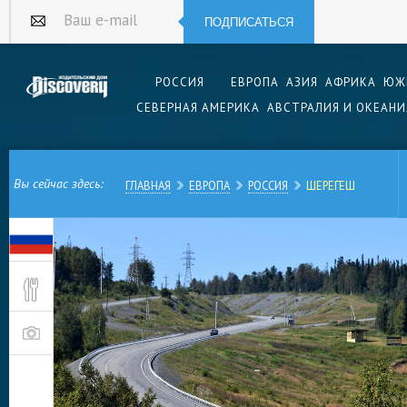
ПОДПИСАТЬСЯ
Ваш e-mail
РОССИЯ
ЕВРОПА
АЗИЯ
АФРИКА
ЮЖ
СЕВЕРНАЯ АМЕРИКА
АВСТРАЛИЯ И ОКЕАНИ
Вы сейчас здесь:
ГЛАВНАЯ
ЕВРОПА
РОССИЯ
ШЕРЕГЕШ
Шерегеш — это поселок и популярный горнол
Кемеровской области, в южносибирском регион
подножия Зелёной горы, в очень живописном м
этом месте находится шахта по добыче желез
обогатительный комбинат.
Рабочий поселок возник в начале прошлого ве
месторождения железной руды. Свое название