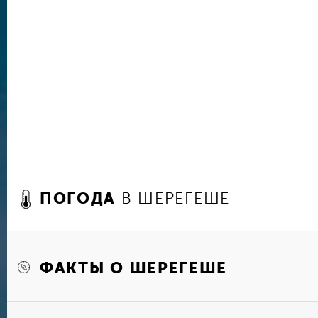
летний сезон можно купаться в чистейших озер
заниматься пешими или велосипедными прогул
Из заметных достопримечательностей в Шерег
Поклонный крест на горе Курган. Металлическа
возвышается на 15 метров, который видно из 
высоты холма открывается красивый вид на ок
стороны горы Мустаг можно увидеть причудли
посмотреть на которые приезжает множество т
также находится знаменитая Азасская пещера, 
экскурсию с опытным проводником. По местной
обитал некогда йети — Снежный человек, сле
многие посетители.
ПОГОДА
В ШЕРЕГЕШЕ
В соседнем поселке Усть-Анзас расположен и
этнографический музей под открытым небом «Т
интересно побывать и семьям с детьми, и ком
любителей городских развлечений в самом Ш
ФАКТЫ О ШЕРЕГЕШЕ
неплохие рестораны, боулинг, казино и ночные
музыкой. В зимний сезон на площадке в центр
ледовый каток.