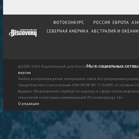
ФОТОКОНКУРС
РОССИЯ
ЕВРОПА
АЗ
СЕВЕРНАЯ АМЕРИКА
АВСТРАЛИЯ И ОКЕАНИ
Мы в социальных сетях:
©2005-2026 Издательский дом Discovery. Все права защищены.
Ска
версии
Любое воспроизведение материалов сайта без разрешения редак
Свидетельство о регистрации СМИ ПИ № ФС 77-66095 от 10 июня 201
Выдано: Федеральной службой по надзору в сфере связи, информ
технологий и массовых коммуникаций (Роскомнадзор). 16+
О редакции