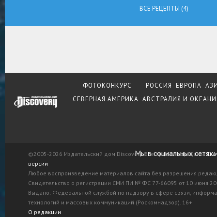
ВСЕ РЕЦЕПТЫ (4)
ФОТОКОНКУРС
РОССИЯ
ЕВРОПА
АЗ
СЕВЕРНАЯ АМЕРИКА
АВСТРАЛИЯ И ОКЕАНИ
Мы в социальных сетях:
©2005-2026 Издательский дом Discovery. Все права защищены.
Ска
версии
Любое воспроизведение материалов сайта без разрешения редак
Свидетельство о регистрации СМИ ПИ № ФС 77-66095 от 10 июня 201
Выдано: Федеральной службой по надзору в сфере связи, информ
технологий и массовых коммуникаций (Роскомнадзор). 16+
О редакции