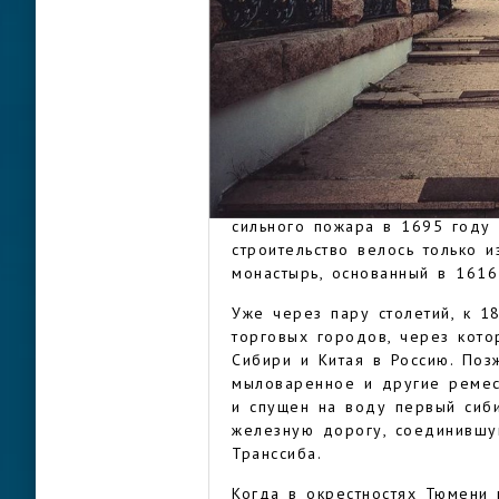
летописях еще в начале 15 ве
Тюменское ханство Чинги-Тура
путь, который связывал по си
Летом 1586 года по указу ца
строительство Тюменского ост
ТЮМЕНЬ
первый русский город в Сибир
установлен памятный знак.
Первые сто лет здания в горо
сильного пожара в 1695 году
строительство велось только 
монастырь, основанный в 1616
Уже через пару столетий, к 1
торговых городов, через кото
Сибири и Китая в Россию. Поз
мыловаренное и другие ремес
и спущен на воду первый сиби
железную дорогу, соединившу
Транссиба.
Когда в окрестностях Тюмени 