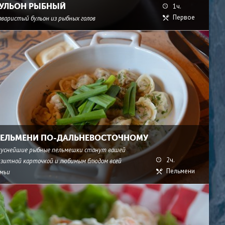
УЛЬОН РЫБНЫЙ
1ч.
Первое
аваристый бульон из рыбных голов
ЕЛЬМЕНИ ПО-ДАЛЬНЕВОСТОЧНОМУ
куснейшие рыбные пельмешки станут вашей
2ч.
изитной карточкой и любимым блюдом всей
Пельмени
емьи