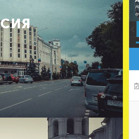
М
г
СИЯ