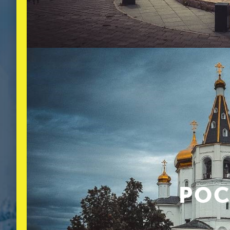
На площади Памяти находятся
погибших в Великой отечестве
символизирующая свечу. Над В
в Каменск-Уральском.
РОС