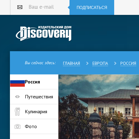
ПОДПИСАТЬСЯ
Ваш e-mail
Вы сейчас здесь:
ГЛАВНАЯ
ЕВРОПА
РОССИЯ
Россия
Тюмень — один из старейших 
Путешествия
фактами, связанными с Велико
эвакуированный из Мавзолея с
блокадный Ленинград на борь
Кулинария
местных кошек.
Фото
Город расположен на юге Зап
реку Тобол. Первые упоминан