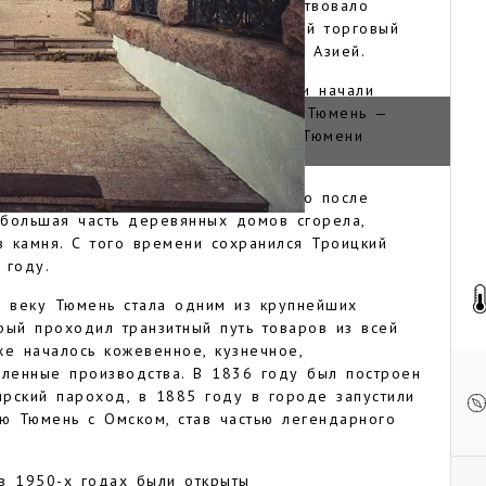
ка, когда на здешних землях существовало
. В этих местах проходил караванный торговый
бирским рекам Поволжье со Средней Азией.
ря Федора Ивановича русские казаки начали
рога, с которого ведет свое начало Тюмень —
и. В честь этого события в центре Тюмени
де строились целиком из дерева. Но после
 большая часть деревянных домов сгорела,
из камня. С того времени сохранился Троицкий
 году.
8 веку Тюмень стала одним из крупнейших
рый проходил транзитный путь товаров из всей
же началось кожевенное, кузнечное,
ленные производства. В 1836 году был построен
рский пароход, в 1885 году в городе запустили
ю Тюмень с Омском, став частью легендарного
в 1950-х годах были открыты