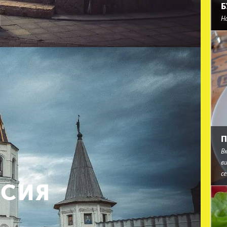
 Солдатская аллея и мемориал памяти тюменцев,
Б
нной войне, а также стела высотой 29 метров,
Н
ечным огнем установлены три колокола, отлитых
П
В
в
с
СИЯ