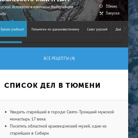
30мин.
орской деликатес в компании благородного
Закуска
риба
Бульон рыбный
Пельмени по-дальневосточному
Салат русский
Дальневосточн
ВСЕ РЕЦЕПТЫ (4)
СПИСОК ДЕЛ В ТЮМЕНИ
Увидеть старейший в городе Свято-Троицкий мужской
монастырь 17 века.
Посетить областной краеведческий музей, один из
старейших в Сибири.