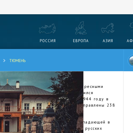
РОССИЯ
ЕВРОПА
АЗИЯ
АФ
ТЮМЕНЬ
городов в Сибири. Он известен интересными
й Отечественной войной: здесь хранился
аркофаг с телом Ленина. Также в 1944 году в
бу с грызунами в Эрмитаже были отправлены 238
адной Сибири, берегах реки Тура, впадающей в
ия о поселениях людей появились в русских