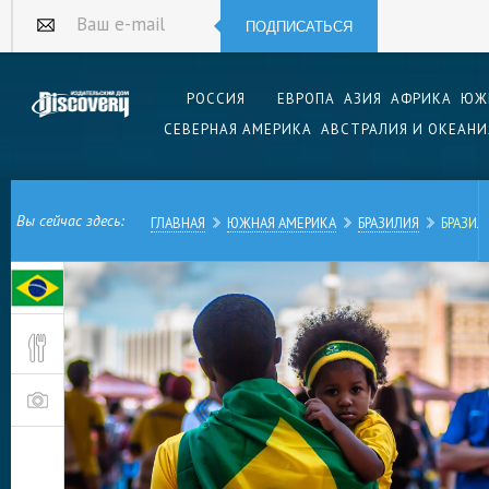
ПОДПИСАТЬСЯ
Ваш e-mail
РОССИЯ
ЕВРОПА
АЗИЯ
АФРИКА
ЮЖ
СЕВЕРНАЯ АМЕРИКА
АВСТРАЛИЯ И ОКЕАНИ
Вы сейчас здесь:
ГЛАВНАЯ
ЮЖНАЯ АМЕРИКА
БРАЗИЛИЯ
БРАЗИЛ
Бразилиа — город, который находится в вечно
воздуха его очертания напоминают летящий са
строительства так и назывался — «пилотный пл
специально, чтобы стать столицей, молодой ра
в Список всемирного наследия ЮНЕСКО, город,
плану, от которого за 50 с лишним лет его су
отклонились, чем чрезвычайно гордятся его ж
Бразилии без визита в ее интереснейшую стол