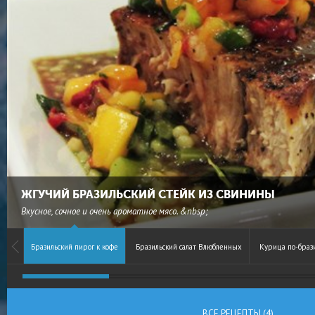
ЖГУЧИЙ БРАЗИЛЬСКИЙ СТЕЙК ИЗ СВИНИНЫ
Вкусное, сочное и очень ароматное мясо. &nbsp;
Бразильский пирог к кофе
Бразильский салат Влюбленных
Курица по-брази
ВСЕ РЕЦЕПТЫ (4)