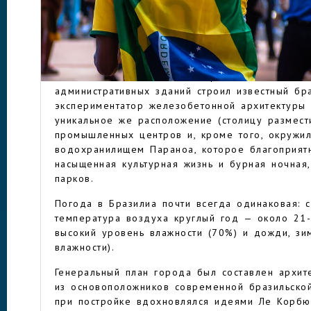
смысл.
Столица Федеративной республики Бразилия, Б
надежды» — это современная архитектура, пр
БРАЗИЛИА
уникальная, ведь в Список всемирного наслед
«Достояние человечества» просто так не внос
административных зданий строил известный бра
экспериментатор железобетонной архитектуры 
уникальное же расположение (столицу размест
промышленных центров и, кроме того, окружил
водохранилищем Параноа, которое благоприятн
насыщенная культурная жизнь и бурная ночная
парков.
Погода в Бразилиа почти всегда одинаковая: 
температура воздуха круглый год — около 21
высокий уровень влажности (70%) и дожди, з
влажности).
Генеральный план города был составлен архит
из основоположников современной бразильской
при постройке вдохновлялся идеями Ле Корбю