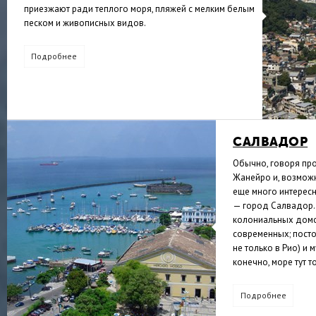
приезжают ради теплого моря, пляжей с мелким белым
песком и живописных видов.
Подробнее
САЛВАДОР
Обычно, говоря пр
Жанейро и, возможно
еще много интересн
— город Салвадор. 
колониальных домов
современных; пост
не только в Рио) и 
конечно, море тут т
Подробнее