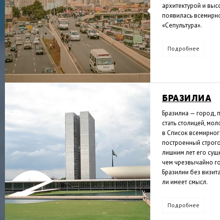
архитектурой и выс
появилась всемирно
«Сепультура».
Подробнее
БРАЗИЛИА
Бразилиа — город, 
стать столицей, мо
в Список всемирно
построенный строго 
лишним лет его суще
чем чрезвычайно г
Бразилии без визит
ли имеет смысл.
Подробнее