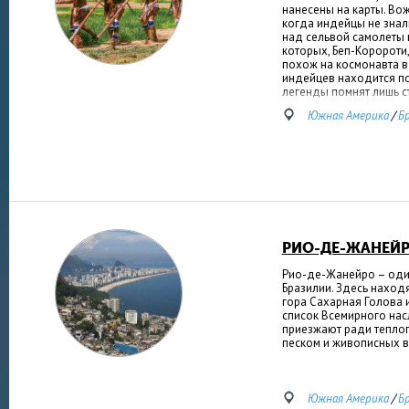
нанесены на карты. Во
когда индейцы не зна
над сельвой самолеты 
которых, Беп-Коророти
похож на космонавта 
индейцев находится п
легенды помнят лишь с
Южная Америка
/
Б
РИО-ДЕ-ЖАНЕЙ
Рио-де-Жанейро – оди
Бразилии. Здесь находя
гора Сахарная Голова 
список Всемирного на
приезжают ради теплог
песком и живописных 
Южная Америка
/
Б