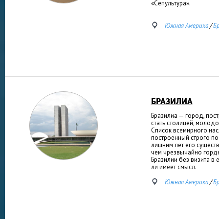
«Сепультура».
Южная Америка
/
Б
БРАЗИЛИА
Бразилиа — город, пос
стать столицей, молод
Список всемирного на
построенный строго по 
лишним лет его существ
чем чрезвычайно гордя
Бразилии без визита в
ли имеет смысл.
Южная Америка
/
Б