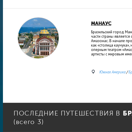
МАНАУС
Бразильский город Ман
части страны является 
Амазонас. В начале пр
как «столица каучука»,
оперным театром «Амаз
артисты с мировым име
Южная Америка
/
Б
Б
ПОСЛЕДНИЕ ПУТЕШЕСТВИЯ В
(всего 3)