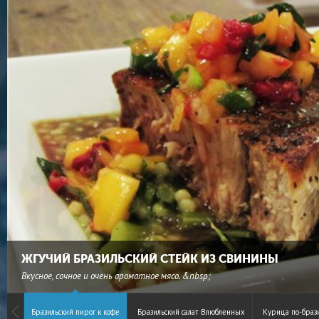
ЖГУЧИЙ БРАЗИЛЬСКИЙ СТЕЙК ИЗ СВИНИНЫ
Вкусное, сочное и очень ароматное мясо. &nbsp;
Бразильский пирог к кофе
Бразильский салат Влюбленных
Курица по-брази