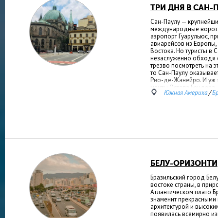
ТРИ ДНЯ В САН-
Сан-Паулу — крупнейши
международные ворота
аэропорт Гуарульюс, п
авиарейсов из Европы,
Востока. Но туристы в 
незаслуженно обходя 
трезво посмотреть на э
то Сан-Паулу оказывает
Рио-де-Жанейро. И уж
мечты Остапа Бендера.
Южная Америка
/
Б
БЕЛУ-ОРИЗОНТИ
Бразильский город Бел
востоке страны, в при
Атлантическом плато Б
знаменит прекрасными
архитектурой и высоки
появилась всемирно из