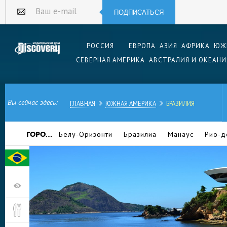
ПОДПИСАТЬСЯ
Ваш e-mail
РОССИЯ
ЕВРОПА
АЗИЯ
АФРИКА
ЮЖ
СЕВЕРНАЯ АМЕРИКА
АВСТРАЛИЯ И ОКЕАНИ
Вы сейчас здесь:
ГЛАВНАЯ
ЮЖНАЯ АМЕРИКА
БРАЗИЛИЯ
Белу-Оризонти
Бразилиа
Манаус
Рио-д
ГОРОДА:
Салвадор
Сан-Паулу
Форталеза
У некоторых россиян Бразилия ассоциируется 
множеством диких обезьян из фильма про тетк
Остапом Бендером, который везде искал и ник
Жанейро. К счастью для нас, мы имеем больше
и остальную Бразилию, чтобы узнать, что, поми
есть много-много чего еще.