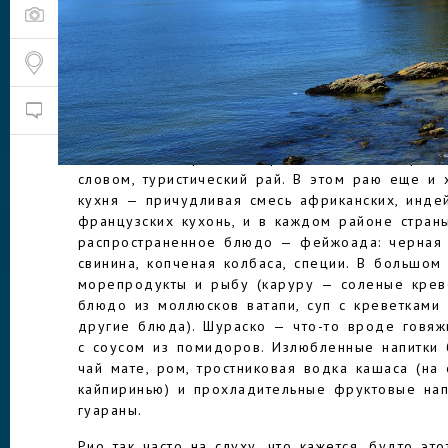
Страна бразильских сериалов, над которыми в
слезу не одна российская домохозяйка — это 
Рио-де-Жанейро, и увековеченные в песнях п
Копакабана, и одно из семи чудес света — о
водопады Игуасу, и известные на весь мир бр
БРАЗИЛИЯ
и амазонские джунгли, и горьковатый символ б
коктейль кайпиринья, и приветливые жизнерад
словом, туристический рай. В этом раю еще и
кухня — причудливая смесь африканских, индей
французских кухонь, и в каждом районе стран
распространенное блюдо — фейжоада: черная 
свинина, копченая колбаса, специи. В большом
морепродукты и рыбу (каруру — соленые креве
блюдо из моллюсков ватапи, суп с креветками 
другие блюда). Шураско — что-то вроде говяж
с соусом из помидоров. Излюбленные напитки 
чай мате, ром, тростниковая водка кашаса (н
кайпиринью) и прохладительные фруктовые нап
гуараны.
Рио так часто на слуху, что кажется, будто эт