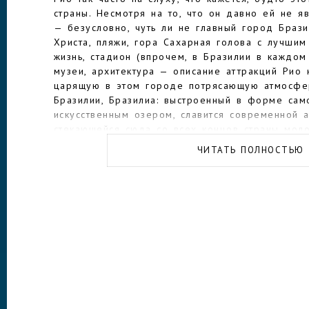
страны. Несмотря на то, что он давно ей не я
— безусловно, чуть ли не главный город Брази
Христа, пляжи, гора Сахарная голова с лучшим
жизнь, стадион (впрочем, в Бразилии в каждом
музеи, архитектура — описание аттракций Рио 
царящую в этом городе потрясающую атмосфер
Бразилии, Бразилиа: выстроенный в форме сам
искусственным озером, славится современной 
стекающейся сюда со всех концов страны мол
превращает столичную жизнь в игристый коктейл
ЧИТАТЬ ПОЛНОСТЬЮ
буквально кипит: здесь ни на минуту не прекра
шумная, рокочущая как водопады Игуасу. Стол
джунглями штата Амазонас — город Манаус нас
индейцами, поэтому здесь можно познакомиться
заняться всем, чем принято заниматься в столи
клубах, а днем посещать многочисленные музеи
парках. Здесь есть плавучие рынки, на которые
посмотреть. Хороши пляжи и колониальная арх
Салвадор, а город Ресифи из-за своей архитек
бразильской Венецией. Курорт Ангра-Дус-Рейс
и красивые острова, а курорт Бузиос — это бу