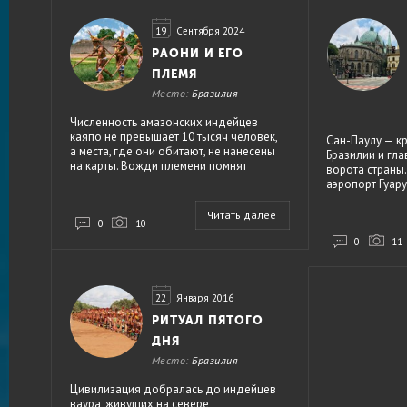
19
Сентября 2024
РАОНИ И ЕГО
ПЛЕМЯ
Место:
Бразилия
Численность амазонских индейцев
каяпо не превышает 10 тысяч человек,
Сан-Паулу — к
а места, где они обитают, не нанесены
Бразилии и г
на карты. Вожди племени помнят
ворота страны
времена, когда индейцы не знали
аэропорт Гуар
белых людей, а пролетающие над
большая часть
сельвой самолеты принимали за богов,
Северной Амер
Читать далее
один из которых, Беп-Коророти, по
0
10
Но туристы в С
описаниям удивительно похож на
задерживаютс
0
11
космонавта в скафандре. Мифология
его вниманием
индейцев находится под угрозой
посмотреть на 
исчезновения — ведь легенды помнят
шумный город,
лишь старейшины каяпо.
22
Января 2016
оказывается ни
Рио-де-Жанейр
РИТУАЛ ПЯТОГО
разнообразнее
ДНЯ
Бендера.
Место:
Бразилия
Цивилизация добралась до индейцев
ваура, живущих на севере