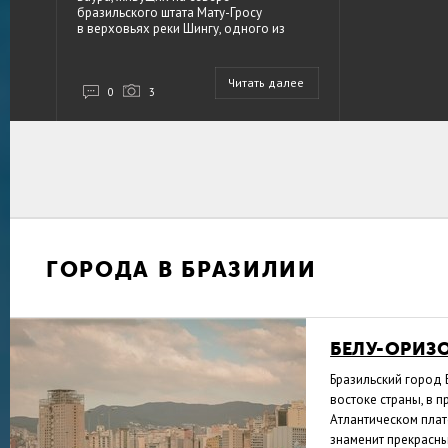
бразильского штата Мату-Гросу
в верховьях реки Шингу, одного из
притоков Амазонки, лишь два-три
десятилетия назад. Вместе с белыми
людьми в эти земли пришли
Читать далее
бензиновые генераторы, рации,
0
3
фонарики, одежда и мачете.
Последние оказались весьма кстати
для разделки плодов деревьев пеки,
почитаемых ваура. Праздник сбора
урожая пеки — сакральное действо;
многое меняется в жизни индейцев, но
древний ритуал продолжает жить.
ГОРОДА В БРАЗИЛИИ
БЕЛУ-ОРИЗ
Бразильский город 
востоке страны, в 
Атлантическом плат
знаменит прекрасн