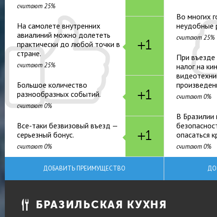
считают 25%
Во многих 
На самолете внутренних
неудобные 
авиалиний можно долететь
считают 25%
+1
практически до любой точки в
стране.
При въезде
считают 25%
налог на ки
видеотехник
Большое количество
произведены
+1
разнообразных событий.
считают 0%
считают 0%
В Бразилии 
Все-таки безвизовый въезд —
безопаснос
+1
серьезный бонус.
опасаться к
считают 0%
считают 0%
ДОБАВИТЬ ПРЕИМУЩЕСТВО
ДО
БРАЗИЛЬСКАЯ КУХНЯ