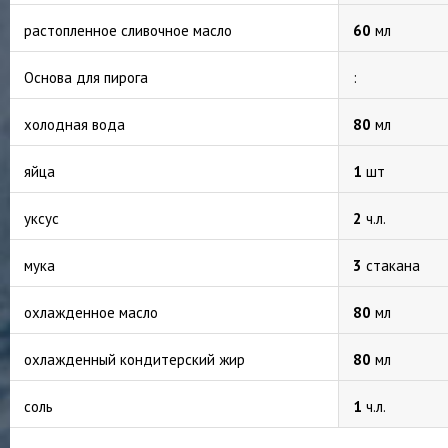
растопленное сливочное масло
60
мл
Основа для пирога
:
холодная вода
80
мл
яйца
1
шт
уксус
2
ч.л.
мука
3
стакана
охлажденное масло
80
мл
охлажденный кондитерский жир
80
мл
соль
1
ч.л.