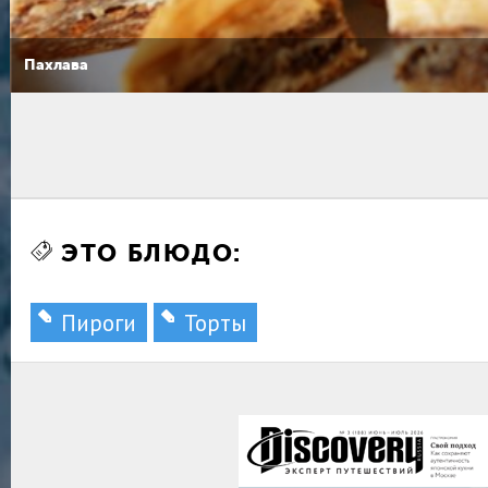
Пахлава
ЭТО БЛЮДО:
Пироги
Торты