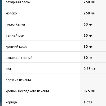
сахарный песок
250
мл
молоко
250
мл
ликер Калуа
60
мл
темный ром
60
мл
крепкий кофе
60
мл
шоколад темный
60
гр
соль
0
,
25
ч.л.
Корж из печенья
:
крошки несладкого печенья
875
мл
корица
1
ст.л.