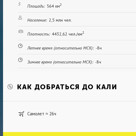
ресторанов, в которых можно оценить разнооб
2
Площадь:
564 км
Местные гиды рекомендуют ризотто с курицей
атоладо», сырный хлеб «пандебоно» и пончики
Население:
2,5 млн чел.
лимонным соком и солью «манго виче», фрукто
кукурузы, плодов лимончило и луло «чампус».
2
Плотность:
4432,62 чел./км
Летнее время (относительно МСК):
-8ч
Зимнее время (относительно МСК):
-8ч
КАК ДОБРАТЬСЯ ДО КАЛИ
Самолет
26ч
≈