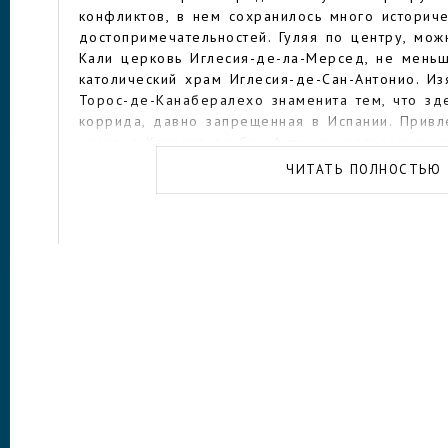
конфликтов, в нем сохранилось много историч
достопримечательностей. Гуляя по центру, мо
Кали церковь Иглесия-де-ла-Мерсед, не меньш
католический храм Иглесия-де-Сан-Антонио. И
Торос-де-Канабералехо знаменита тем, что зд
коррида, давно запрещенная в Испании. Привл
часовня Капилла-де-Сан Антонио, расположен
небольшой площади.
ЧИТАТЬ ПОЛНОСТЬЮ
Туристам с детьми наверняка будет интересно
парке кошачьих скульптур «Эль Гато-де-Теяда»
побережья реки Кали. Он возник тридцать лет
благоустройства набережной. В парке установл
расписанных разными колумбийскими художник
встречает большая фигура кота из бронзы бор
выполненная известным скульптором Эрнардо 
Главная площадь города Плаза-де-Кайседо нос
независимость Хоакина-де-Касейдо-и-Куэро. П
скульптуры на высоком постаменте в центре п
располагается старинный Национальный дворе
Сан-Педро. Поблизости находится парк с памя