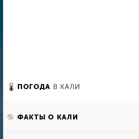
национальному символу страны — Симону Боли
Неизменное восхищение вызывает у гостей Ка
на берегу реки – церковь Иглесиа-ла-Ермита, 
неоготики в середине ХХ века. Внутри можно 
мраморный алтарь XVIII столетия, привезенный
музыкальные часы и витражи из Нидерландов.
привлекательность храму придает то, что он 
безликими зданиями.
Чтобы получить максимально полное впечатлен
богатой истории, обязательно стоит побывать 
усадьбам «сахарных баронов» Колумбии, расп
ПОГОДА
В КАЛИ
пригородах. Во многих из них сегодня открыт
индустриальной эпох. Одной из самых посещае
Касас Гордас. Такой тур хорошо совмещать с 
национального природного парка Фаральонес-
Ресерба Натурал-Ато-Бьехо, где в полной мер
ФАКТЫ О КАЛИ
и растительный мир Южной Америки.
И конечно, впечатление о городе и стране бу
знакомства с колумбийской кухней. В Кали мн