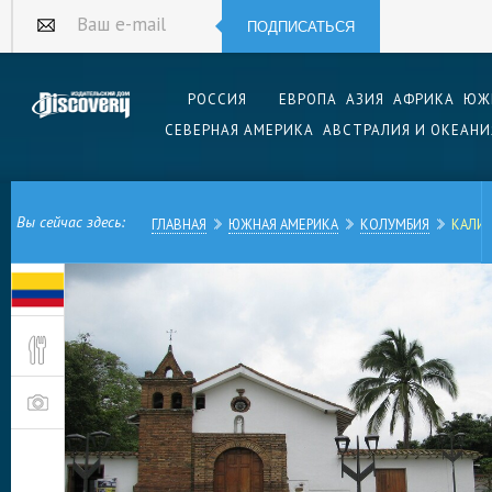
ПОДПИСАТЬСЯ
Ваш e-mail
РОССИЯ
ЕВРОПА
АЗИЯ
АФРИКА
ЮЖ
СЕВЕРНАЯ АМЕРИКА
АВСТРАЛИЯ И ОКЕАНИ
Вы сейчас здесь:
ГЛАВНАЯ
ЮЖНАЯ АМЕРИКА
КОЛУМБИЯ
КАЛИ
Город Кали, известный также как Сантьяго-де-
западной части Колумбии, у подножия горной
Кордильеры. Сегодня это третий по количеству
Он славится старым центром, интересными му
особняками «сахарных баронов».
Кали по праву гордится своей богатой на соб
поселение в этом месте испанские колонизато