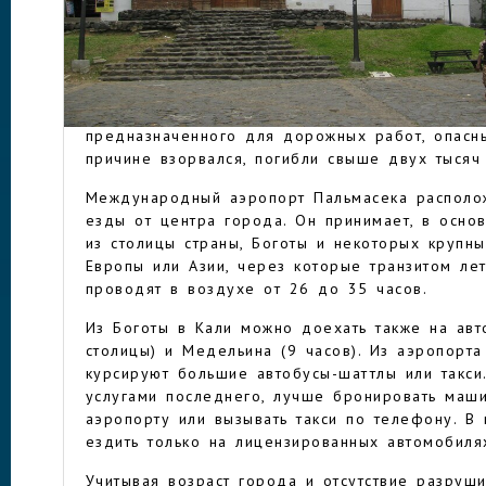
До их прихода в горной долине жило около 3
большая часть которых вынуждены были перес
В середине прошлого столетия в городе случ
КАЛИ
страшных трагедий в Колумбии: при транспорт
густонаселенный район нескольких десятков то
предназначенного для дорожных работ, опасны
причине взорвался, погибли свыше двух тысяч
Международный аэропорт Пальмасека располо
езды от центра города. Он принимает, в осно
из столицы страны, Боготы и некоторых крупн
Европы или Азии, через которые транзитом лет
проводят в воздухе от 26 до 35 часов.
Из Боготы в Кали можно доехать также на авт
столицы) и Медельина (9 часов). Из аэропорт
курсируют большие автобусы-шаттлы или такси.
услугами последнего, лучше бронировать маши
аэропорту или вызывать такси по телефону. В
ездить только на лицензированных автомобилях
Учитывая возраст города и отсутствие разруш