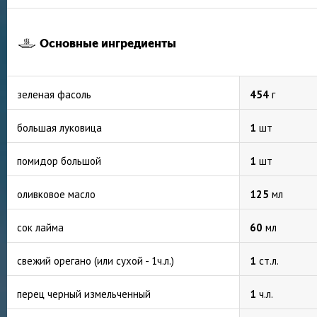
Основные ингредиенты
зеленая фасоль
454
г
большая луковица
1
шт
помидор большой
1
шт
оливковое масло
125
мл
сок лайма
60
мл
свежий орегано (или сухой - 1ч.л.)
1
ст.л.
перец черный измельченный
1
ч.л.