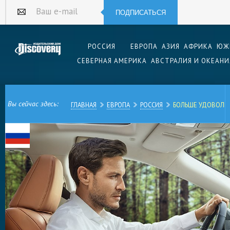
ПОДПИСАТЬСЯ
Ваш e-mail
РОССИЯ
ЕВРОПА
АЗИЯ
АФРИКА
ЮЖ
СЕВЕРНАЯ АМЕРИКА
АВСТРАЛИЯ И ОКЕАНИ
Вы сейчас здесь:
ГЛАВНАЯ
ЕВРОПА
РОССИЯ
БОЛЬШЕ УДОВОЛЬ